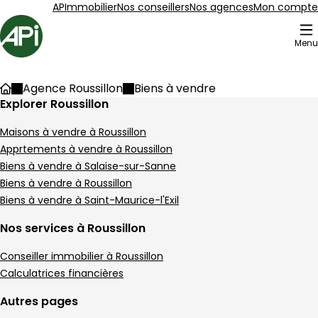
Aller au contenu
Aller au plan du site
Aller à la recherche
APImmobilier
Nos conseillers
Nos agences
Mon compte
Accueil
Menu
22 Biens en vente
Agence Roussillon
Biens à vendre
Accueil
Explorer Roussillon
dans notre agence de Roussillon
Maison 93 m² 2 pièces Roussillon
Aller à l'image
Aller à l'image
Aller à l'image
Aller à l'image
Aller à l'image
1
2
3
4
5
Maisons à vendre à Roussillon
Apprtements à vendre à Roussillon
Biens à vendre à Salaise-sur-Sanne
Biens à vendre à Roussillon
Biens à vendre à Saint-Maurice-l'Exil
Nos services à Roussillon
Conseiller immobilier à Roussillon
Calculatrices financières
Autres pages