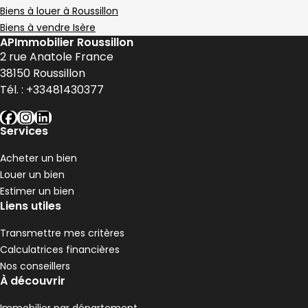
95 000 €
Biens à louer à Roussillon
Roussillon - 38150
Biens à vendre Isère
Maison • 2 pièces • 93 m²
APImmobilier Roussillon
1 chambre
Terrain 316 m²
2 rue Anatole France
F
DPE :
,
,
,
38150
Roussillon
Maison 107 m² 3 pièces Roussillon
Aller à l'image
Aller à l'image
Aller à l'image
Aller à l'image
Aller à l'image
1
2
3
4
5
Tél. :
+33481430377
facebook
instagram
linkedin
Services
Acheter un bien
Louer un bien
Estimer un bien
Liens utiles
Transmettre mes critères
Calculatrices financières
Nos conseillers
À découvrir
299 000 €
Roussillon - 38150