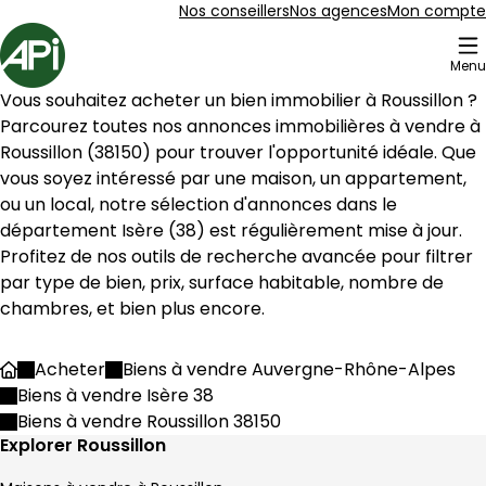
Aller au contenu
Aller au plan du site
Aller à la recherche
Nos conseillers
Nos agences
Mon compte
Accueil
Menu
26 Biens en vente à Roussillon (38150)
Vous souhaitez acheter un bien immobilier à 
Roussillon
 ? 
Appartement 45 m² 2 pièces Le Péage-de-R
Aller à l'image
Aller à l'image
Aller à l'image
Aller à l'image
Aller à l'image
1
2
3
4
5
Parcourez toutes nos annonces immobilières à vendre à 
Roussillon
 (
38150
) pour trouver l'opportunité idéale. Que 
vous soyez intéressé par une maison, un appartement, 
ou un local, notre sélection d'annonces dans le 
département 
Isère
 (
38
) est régulièrement mise à jour. 
Profitez de nos outils de recherche avancée pour filtrer 
par type de bien, prix, surface habitable, nombre de 
chambres, et bien plus encore.
Acheter
Biens à vendre Auvergne-Rhône-Alpes
Accueil
Biens à vendre Isère 38
Biens à vendre Roussillon 38150
714 €
Explorer Roussillon
Le Péage-de-Roussillon - 38550