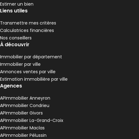
1 chambre
E
DPE :
Estimer un bien
,
,
Liens utiles
Maison 145 m² 6 pièces Assieu
Aller à l'image
Aller à l'image
Aller à l'image
Aller à l'image
Aller à l'image
1
2
3
4
5
Transmettre mes critères
Calculatrices financières
Nos conseillers
À découvrir
Immobilier par département
Immobilier par ville
Annonces ventes par ville
Estimation immobilière par ville
Agences
APImmobilier Anneyron
1 500 €
APImmobilier Condrieu
Assieu - 38150
APImmobilier Givors
Maison • 6 pièces • 145 m²
APImmobilier La-Grand-Croix
4 chambres
Terrain 1000 m²
C
DPE :
APImmobilier Maclas
,
,
,
APImmobilier Pélussin
Maison 93 m² 2 pièces Roussillon
Aller à l'image
Aller à l'image
Aller à l'image
Aller à l'image
Aller à l'image
1
2
3
4
5