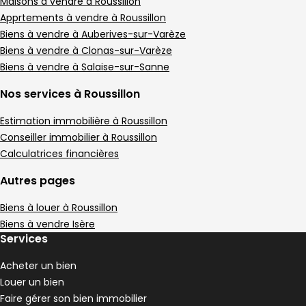
Appartement • 2 pièces • 45 m²
Maisons à vendre à Roussillon
1 chambre
1 Terrasse
C
Apprtements à vendre à Roussillon
DPE :
,
,
,
Terrain 50 m²
Biens à vendre à Auberives-sur-Varèze
,
Biens à vendre à Clonas-sur-Varèze
Appartement 49 m² 2 pièces Roussillon
Aller à l'image
Aller à l'image
Aller à l'image
Aller à l'image
Aller à l'image
1
2
3
4
5
Biens à vendre à Salaise-sur-Sanne
Nos services à Roussillon
Estimation immobilière à Roussillon
Conseiller immobilier à Roussillon
Calculatrices financières
Autres pages
Biens à louer à Roussillon
Biens à vendre Isère
Services
511 €
Acheter un bien
Roussillon - 38150
Louer un bien
Appartement • 2 pièces • 49 m²
Faire gérer son bien immobilier