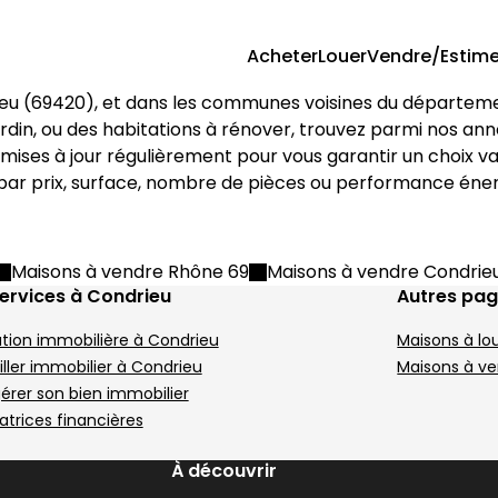
Acheter
Louer
Vendre/Estime
eu
 (
69420
), et dans les communes voisines du départem
ièces Condrieu
 village 59 m² 3 pièces Condr
Maison de village 2
Aller à l'image
Aller à l'image
Aller à l'image
Aller à l'image
Aller à l'image
1
2
3
4
5
A
A
A
A
 jardin, ou des habitations à rénover, trouvez parmi nos an
 mises à jour régulièrement pour vous garantir un choix va
Image suivant
I
Maisons à vendre Rhône 69
Maisons à vendre Condrie
ervices à Condrieu
Autres pa
tion immobilière à Condrieu
Maisons à lo
330 000 €
7
Condrieu - 69420
C
ller immobilier à Condrieu
Maisons à v
 3 pièces • 59 m²
Maison de village • 6 pièces • 204 m²
M
gérer son bien immobilier
4 chambres
Terrain 44 m²
E
atrices financières
DPE :
,
,
,
,
1 Terrasse
,
À découvrir
Roches-de-Condrieu
0 m² 9 pièces Condrieu
Maison de village 8
229 000 €
9
Image suivant
I
Aller à l'image
Aller à l'image
Aller à l'image
Aller à l'image
Aller à l'image
1
2
3
4
5
A
A
A
A