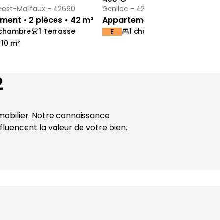
nest-Malifaux - 42660
Genilac - 42800
ment • 2 pièces • 42 m²
Appartement • 1 pièce • 45 m
 chambre
1 Terrasse
1 chambre
E
DPE :
,
,
,
 10 m²
2
obilier
. Notre connaissance 
luencent la valeur de votre bien.