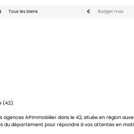
ype de biens
Budget max
optionnel
Tous les biens
e
 (
42
).
os agences 
APImmobilier
 dans le 
42
, située en région 
auve
res du département pour répondre à vos attentes en mati