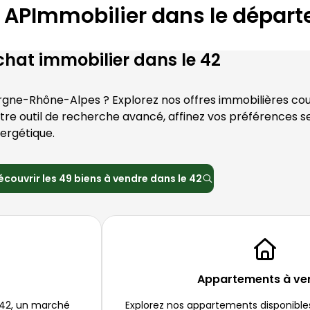
s
APImmobilier
dans le dépar
chat immobilier dans le
42
rgne-Rhône-Alpes
 ? Explorez nos offres immobilières c
re outil de recherche avancé, affinez vos préférences selo
ergétique.
écouvrir les
49
biens à vendre dans le
42
Appartements à ve
42
, un marché 