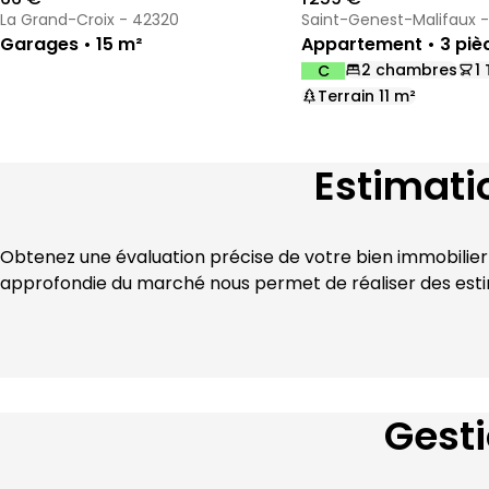
La Grand-Croix - 42320
Saint-Genest-Malifaux 
Garages • 15 m²
Appartement • 3 pièc
2 chambres
1
C
DPE :
,
,
,
Terrain 11 m²
,
Estimati
Obtenez une évaluation précise de votre bien immobilier
approfondie du marché nous permet de réaliser des estima
Gesti