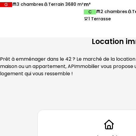
m²
3 chambres
Terrain 3680 m²
G
DPE :
,
,
,
2 chambres
T
C
DPE :
,
,
,
1 Terrasse
,
Location im
Prêt à emménager dans le 
42
 ? Le marché de la locatio
maison ou un appartement, 
APImmobilier
 vous propose u
logement qui vous ressemble !