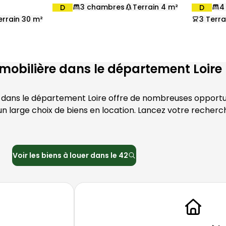
3 chambres
Terrain 4 m²
4
D
D
DPE :
DPE :
,
,
,
,
,
errain 30 m²
3 Terr
,
mobilière dans le département
Loire
n dans le département 
Loire
 offre de nombreuses opportun
n large choix de biens en location. Lancez votre recherc
Voir les biens à louer dans le
42