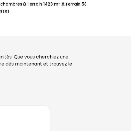
 chambres
Terrain 1423 m²
Terrain 580 m²
,
,
asses
ités. Que vous cherchiez une 
he dès maintenant et trouvez le 