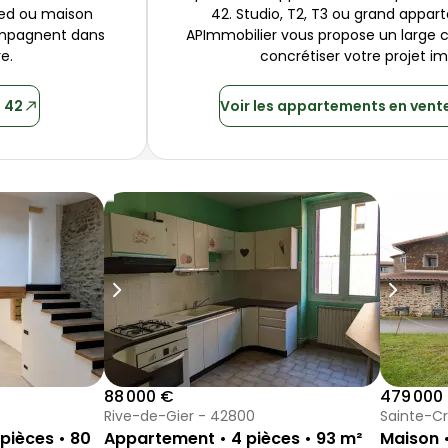
ied ou maison 
42
ompagnent dans 
APImmobilier
 vous propose un large c
e.
concrétiser votre projet im
e
42
Voir les appartements en vent
in
village 80 m² 3 pièces Chava
Appartement 93 m² 4 p
Mais
Aller à l'image
Aller à l'image
Aller à l'image
Aller à l'image
Aller à l'image
1
2
3
4
5
Aller à 
Aller à 
Aller à 
Aller à 
Aller à
Image suivant
Image su
88 000 €
479 000
Rive-de-Gier - 42800
Sainte-Cr
 pièces • 80
Appartement • 4 pièces • 93 m²
Maison •