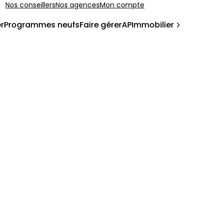
Nos conseillers
Nos agences
Mon compte
r
Programmes neufs
Faire gérer
APImmobilier
oire
(
42
)