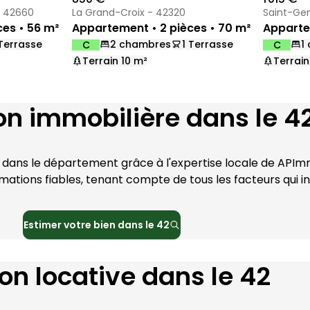
- 42660
La Grand-Croix - 42320
Saint-Ge
es • 56 m²
Appartement • 2 pièces • 70 m²
Apparte
 Terrasse
2 chambres
1 Terrasse
1
C
C
DPE :
DPE :
,
,
,
,
,
Terrain 10 m²
Terrain
,
,
on immobilière dans le 4
 dans le département grâce à l'expertise locale de 
APImm
tions fiables, tenant compte de tous les facteurs qui inf
Estimer votre bien dans le
42
on locative dans le 42