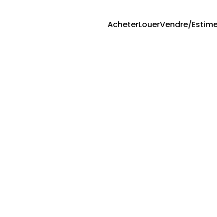
Acheter
Louer
Vendre/Estime
mobilier du département
L