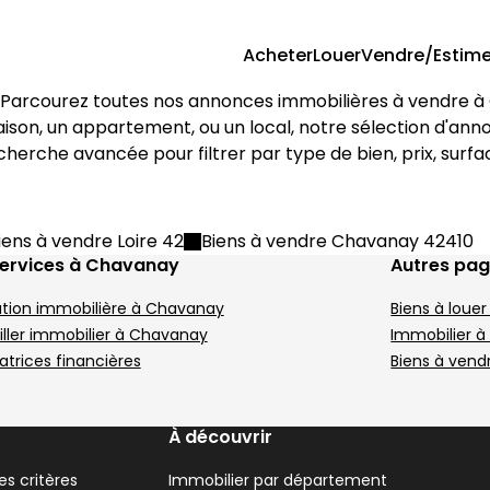
Acheter
Louer
Vendre/Estime
 Parcourez toutes nos annonces immobilières à vendre à 
in
 village 80 m² 3 pièces Chav
Terrain Saint-Clai
Aller à l'image
Aller à l'image
Aller à l'image
1
2
3
A
A
A
A
aison, un appartement, ou un local, notre sélection d'an
recherche avancée pour filtrer par type de bien, prix, sur
Image suivant
I
iens à vendre Loire 42
Biens à vendre Chavanay 42410
services à Chavanay
Autres pa
ation immobilière à Chavanay
Biens à loue
ller immobilier à Chavanay
Immobilier 
93 000 €
2
Saint-Clair-du-Rhône - 38370
S
atrices financières
Biens à vendr
 3 pièces • 80 m²
Terrain
M
Terrain 30 m²
,
À découvrir
 Saint-Clair-du-Rhône
1 m² 4 pièces Saint-Clair-du
Maison de village 8
A
817 €
7
Image suivant
I
s critères
Aller à l'image
Aller à l'image
Aller à l'image
Aller à l'image
Aller à l'image
Immobilier par département
1
2
3
4
5
A
A
A
A