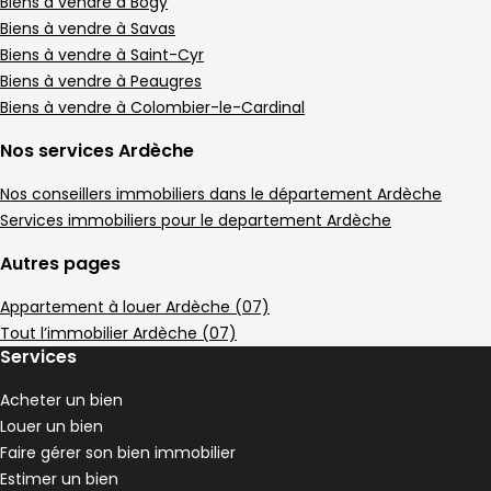
Appartement • 4 pièces • 186 m²
Biens à vendre à Bogy
3 chambres
2 Terrasses
Biens à vendre à Savas
,
,
Terrain 39 m²
Biens à vendre à Saint-Cyr
,
Biens à vendre à Peaugres
Appartement 107 m² 5 pièces Saint-Clair-
Aller à l'image
Aller à l'image
Aller à l'image
Aller à l'image
Aller à l'image
1
2
3
4
5
Biens à vendre à Colombier-le-Cardinal
Nos services Ardèche
Nos conseillers immobiliers dans le département Ardèche
Services immobiliers pour le departement Ardèche
Autres pages
Appartement à louer Ardèche (07)
Tout l’immobilier Ardèche (07)
Services
Acheter un bien
239 000 €
Louer un bien
Saint-Clair-du-Rhône - 38370
Faire gérer son bien immobilier
Appartement • 5 pièces • 107 m²
Estimer un bien