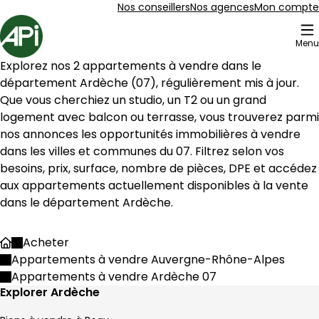
Aller au contenu
Aller au plan du site
Aller à la recherche
Nos conseillers
Nos agences
Mon compte
Accueil
Menu
73 Appartements à vendre Ardèche 07
Explorez nos 
2
 appartements à vendre dans le 
Appartement 186 m² 4 pièces Condrieu
Aller à l'image
Aller à l'image
Aller à l'image
Aller à l'image
Aller à l'image
1
2
3
4
5
département 
Ardèche
 (
07
), régulièrement mis à jour. 
Que vous cherchiez un studio, un T2 ou un grand 
logement avec balcon ou terrasse, vous trouverez parmi 
nos annonces les opportunités immobilières à vendre 
dans les villes et communes du 
07
. Filtrez selon vos 
besoins, prix, surface, nombre de pièces, DPE et accédez 
aux appartements actuellement disponibles à la vente 
dans le département 
Ardèche
.
Acheter
Accueil
Appartements à vendre Auvergne-Rhône-Alpes
Appartements à vendre Ardèche 07
450 000 €
Explorer Ardèche
Condrieu - 69420