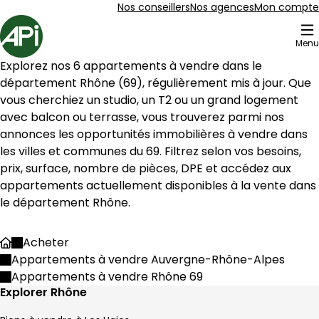
Aller au contenu
Aller au plan du site
Aller à la recherche
Nos conseillers
Nos agences
Mon compte
Accueil
Menu
73 Appartements à vendre Rhône 69
Explorez nos 
6
 appartements à vendre dans le 
Appartement 186 m² 4 pièces Condrieu
Aller à l'image
Aller à l'image
Aller à l'image
Aller à l'image
Aller à l'image
1
2
3
4
5
département 
Rhône
 (
69
), régulièrement mis à jour. Que 
vous cherchiez un studio, un T2 ou un grand logement 
avec balcon ou terrasse, vous trouverez parmi nos 
annonces les opportunités immobilières à vendre dans 
les villes et communes du 
69
. Filtrez selon vos besoins, 
prix, surface, nombre de pièces, DPE et accédez aux 
appartements actuellement disponibles à la vente dans 
le département 
Rhône
.
Acheter
Accueil
Appartements à vendre Auvergne-Rhône-Alpes
Appartements à vendre Rhône 69
450 000 €
Explorer Rhône
Condrieu - 69420