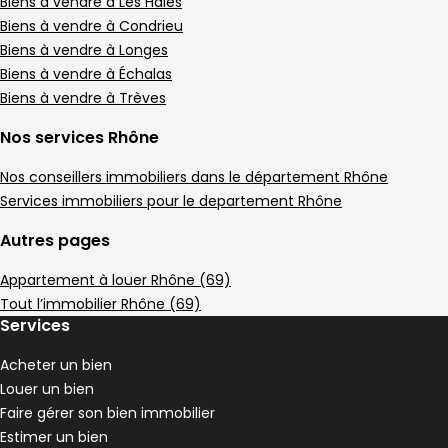
Appartement • 4 pièces • 186 m²
Biens à vendre à Les Haies
3 chambres
2 Terrasses
Biens à vendre à Condrieu
,
,
Terrain 39 m²
Biens à vendre à Longes
,
Biens à vendre à Échalas
Appartement 107 m² 5 pièces Saint-Clair-
Aller à l'image
Aller à l'image
Aller à l'image
Aller à l'image
Aller à l'image
1
2
3
4
5
Biens à vendre à Trèves
Nos services Rhône
Nos conseillers immobiliers dans le département Rhône
Services immobiliers pour le departement Rhône
Autres pages
Appartement à louer Rhône (69)
Tout l’immobilier Rhône (69)
Services
Acheter un bien
239 000 €
Louer un bien
Saint-Clair-du-Rhône - 38370
Faire gérer son bien immobilier
Appartement • 5 pièces • 107 m²
Estimer un bien