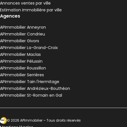
Annonces ventes par ville
Estimation immobilière par ville
Agences
APImmobilier Anneyron
APImmobilier Condrieu
APImmobilier Givors
APImmobilier La-Grand-Croix
APImmobilier Maclas
APImmobilier Pélussin
APImmobilier Roussillon
APImmobilier Serrières
APImmobilier Tain l'Hermitage
APImmobilier Andrézieux-Bouthéon
APImmobilier St-Romain en Gal
Ecosytème Ideeri
©
2026
APImmobilier
– Tous droits réservés