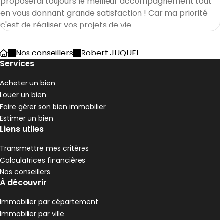
proposerai toujours le meilleur accompagnement tout 
en vous donnant grande satisfaction ! Car ma priorité 
c'est de réaliser vos projets de vie.
Nos conseillers
Robert JUQUEL
Accueil
Services
Acheter un bien
Louer un bien
Faire gérer son bien immobilier
Estimer un bien
Liens utiles
Transmettre mes critères
Calculatrices financières
Nos conseillers
À découvrir
Immobilier par département
Immobilier par ville