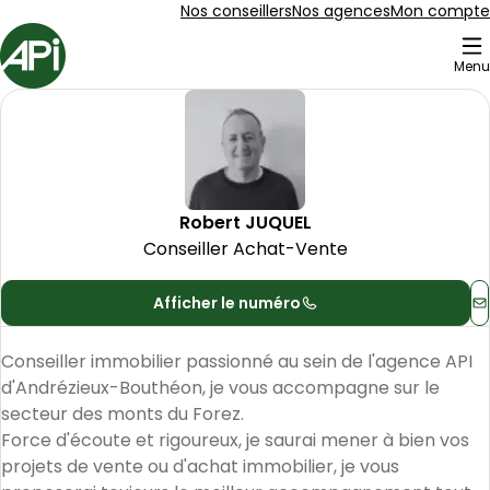
Aller au contenu
Aller au plan du site
Aller à la recherche
Nos conseillers
Nos agences
Mon compte
Accueil
Menu
Robert
JUQUEL
-
Conseiller
Robert
JUQUEL
Conseiller Achat-Vente
Afficher le numéro
C
Conseiller immobilier passionné au sein de l'agence API 
d'Andrézieux-Bouthéon, je vous accompagne sur le 
secteur des monts du Forez.

Force d'écoute et rigoureux, je saurai mener à bien vos 
projets de vente ou d'achat immobilier, je vous 