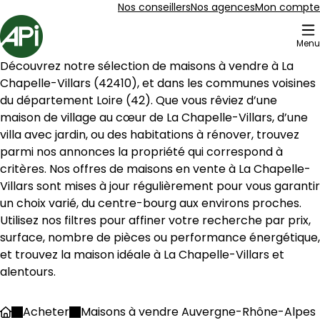
Aller au contenu
Aller au plan du site
Aller à la recherche
Nos conseillers
Nos agences
Mon compte
Accueil
Menu
10 Maisons à vendre à La Chapelle-Villars (42410)
Découvrez notre sélection de maisons à vendre à 
La 
Maison de village 59 m² 3 pièces Condrieu
Aller à l'image
Aller à l'image
Aller à l'image
Aller à l'image
Aller à l'image
1
2
3
4
5
Chapelle-Villars
 (
42410
), et dans les communes voisines 
du département 
Loire
 (
42
). Que vous rêviez d’une 
maison de village au cœur de 
La Chapelle-Villars
, d’une 
villa avec jardin, ou des habitations à rénover, trouvez 
parmi nos annonces la propriété qui correspond à 
critères. Nos offres de maisons en vente à 
La Chapelle-
Villars
 sont mises à jour régulièrement pour vous garantir 
un choix varié, du centre-bourg aux environs proches. 
Utilisez nos filtres pour affiner votre recherche par prix, 
surface, nombre de pièces ou performance énergétique, 
et trouvez la maison idéale à 
La Chapelle-Villars
 et 
alentours.
158 500 €
Condrieu - 69420
Acheter
Maisons à vendre Auvergne-Rhône-Alpes
Accueil