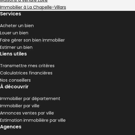
,
,
,
Maisons à vendre Loire
1 Terrasse
,
Immobilier à La Chapelle-Villars
Maison de village 204 m² 6 pièces Condrieu
Aller à l'image
Aller à l'image
Aller à l'image
Aller à l'image
Aller à l'image
1
2
3
4
5
Services
Acheter un bien
Louer un bien
Faire gérer son bien immobilier
Estimer un bien
Liens utiles
Transmettre mes critères
Calculatrices financières
Nos conseillers
À découvrir
Immobilier par département
330 000 €
Immobilier par ville
Condrieu - 69420
Annonces ventes par ville
Maison de village • 6 pièces • 204 m²
Estimation immobilière par ville
4 chambres
Terrain 44 m²
E
DPE :
Agences
,
,
,
1 Terrasse