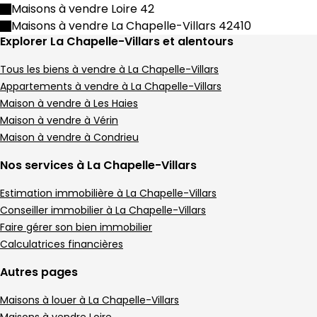
Maison de village • 3 pièces • 59 m²
Maisons à vendre Loire 42
2 chambres
D
DPE :
Maisons à vendre La Chapelle-Villars 42410
,
,
Explorer La Chapelle-Villars et alentours
Maison de village 105 m² 4 pièces Condrieu
Aller à l'image
Aller à l'image
Aller à l'image
Aller à l'image
Aller à l'image
1
2
3
4
5
Tous les biens à vendre à La Chapelle-Villars
Appartements à vendre à La Chapelle-Villars
Maison à vendre à Les Haies
Maison à vendre à Vérin
Maison à vendre à Condrieu
Nos services à La Chapelle-Villars
Estimation immobilière à La Chapelle-Villars
Conseiller immobilier à La Chapelle-Villars
Faire gérer son bien immobilier
Calculatrices financières
290 000 €
Condrieu - 69420
Autres pages
Maison de village • 4 pièces • 105 m²
Maisons à louer à La Chapelle-Villars
3 chambres
Terrain 16 m²
D
DPE :