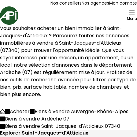
Aller au contenu
Aller au plan du site
Aller à la recherche
Nos conseillers
Nos agences
Mon compte
Accueil
Menu
8 Biens en vente à Saint-Jacques-d'Atticieux (07340)
Vous souhaitez acheter un bien immobilier à 
Saint-
Maison 374 m² 9 pièces Saint-Julien-Molin-
Aller à l'image
Aller à l'image
Aller à l'image
Aller à l'image
Aller à l'image
1
2
3
4
5
Jacques-d'Atticieux
 ? Parcourez toutes nos annonces 
immobilières à vendre à 
Saint-Jacques-d'Atticieux
(
07340
) pour trouver l'opportunité idéale. Que vous 
soyez intéressé par une maison, un appartement, ou un 
local, notre sélection d'annonces dans le département 
Ardèche
 (
07
) est régulièrement mise à jour. Profitez de 
nos outils de recherche avancée pour filtrer par type de 
bien, prix, surface habitable, nombre de chambres, et 
bien plus encore.
Acheter
Biens à vendre Auvergne-Rhône-Alpes
Accueil
Biens à vendre Ardèche 07
450 000 €
Biens à vendre Saint-Jacques-d'Atticieux 07340
Saint-Julien-Molin-Molette - 42220
Explorer Saint-Jacques-d'Atticieux