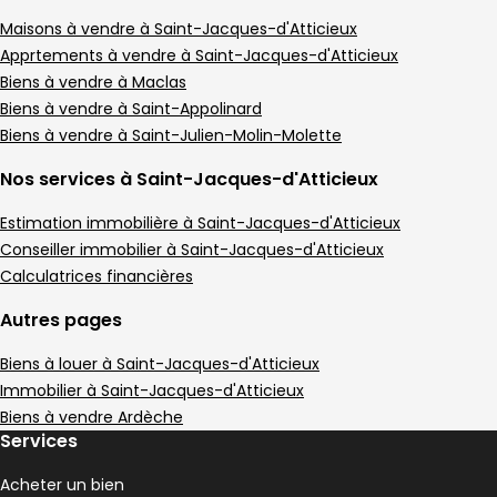
Maison • 9 pièces • 374 m²
8 chambres
E
Maisons à vendre à Saint-Jacques-d'Atticieux
DPE :
,
,
Terrain 48451 m²
Apprtements à vendre à Saint-Jacques-d'Atticieux
,
Biens à vendre à Maclas
Maison 116 m² 5 pièces Maclas
Aller à l'image
Aller à l'image
Aller à l'image
Aller à l'image
Aller à l'image
1
2
3
4
5
Biens à vendre à Saint-Appolinard
Biens à vendre à Saint-Julien-Molin-Molette
Nos services à Saint-Jacques-d'Atticieux
Estimation immobilière à Saint-Jacques-d'Atticieux
Conseiller immobilier à Saint-Jacques-d'Atticieux
Calculatrices financières
Autres pages
Biens à louer à Saint-Jacques-d'Atticieux
Immobilier à Saint-Jacques-d'Atticieux
Biens à vendre Ardèche
280 000 €
Services
Maclas - 42520
Maison • 5 pièces • 116 m²
Acheter un bien