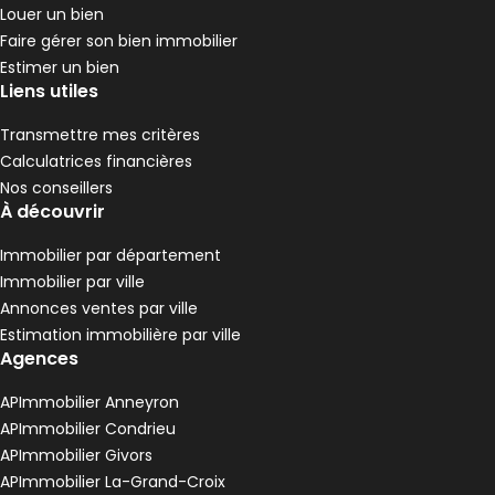
4 chambres
D
DPE :
Louer un bien
,
,
Terrain 286 m²
Faire gérer son bien immobilier
,
Estimer un bien
Maison 100 m² 4 pièces Saint-Julien-Molin-
Aller à l'image
Aller à l'image
Aller à l'image
Aller à l'image
Aller à l'image
1
2
3
4
5
Liens utiles
Transmettre mes critères
Calculatrices financières
Nos conseillers
À découvrir
Immobilier par département
Immobilier par ville
Annonces ventes par ville
Estimation immobilière par ville
Agences
108 000 €
APImmobilier Anneyron
Saint-Julien-Molin-Molette - 42220
APImmobilier Condrieu
Maison • 4 pièces • 100 m²
APImmobilier Givors
2 chambres
E
DPE :
APImmobilier La-Grand-Croix