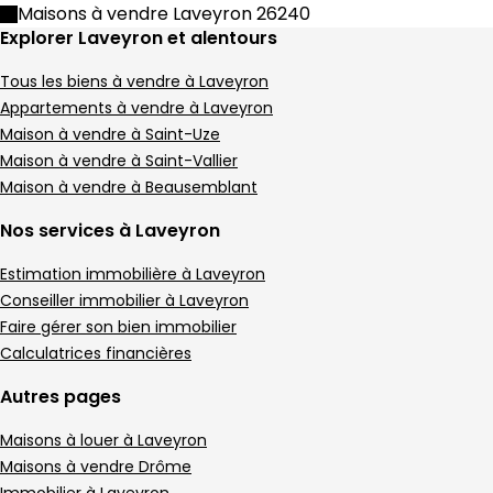
Maison • 4 pièces • 95 m²
Maisons à vendre Laveyron 26240
3 chambres
C
DPE :
Explorer Laveyron et alentours
,
,
Terrain 417 m²
,
Tous les biens à vendre à Laveyron
Maison 222 m² 10 pièces Sarras
Aller à l'image
Aller à l'image
Aller à l'image
Aller à l'image
Aller à l'image
1
2
3
4
5
Appartements à vendre à Laveyron
Maison à vendre à Saint-Uze
Maison à vendre à Saint-Vallier
Maison à vendre à Beausemblant
Nos services à Laveyron
Estimation immobilière à Laveyron
Conseiller immobilier à Laveyron
Faire gérer son bien immobilier
Calculatrices financières
Autres pages
406 700 €
Maisons à louer à Laveyron
Sarras - 07370
Maison • 10 pièces • 222 m²
Maisons à vendre Drôme