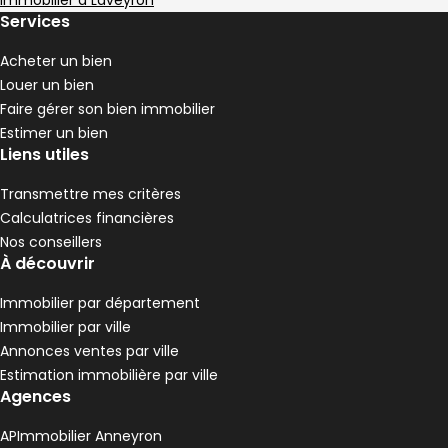
Immobilier à Laveyron
6 chambres
D
DPE :
Services
,
,
Terrain 879 m²
,
Acheter un bien
Louer un bien
Faire gérer son bien immobilier
Estimer un bien
Liens utiles
Transmettre mes critères
Calculatrices financières
Nos conseillers
À découvrir
Immobilier par département
Immobilier par ville
Annonces ventes par ville
Estimation immobilière par ville
Agences
APImmobilier Anneyron