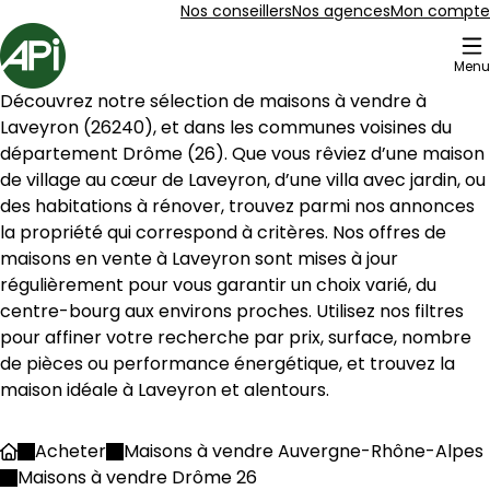
Aller au contenu
Aller au plan du site
Aller à la recherche
Nos conseillers
Nos agences
Mon compte
Accueil
Menu
2 Maisons à vendre à Laveyron (26240)
Découvrez notre sélection de maisons à vendre à 
Maison 95 m² 4 pièces Andancette
Aller à l'image
Aller à l'image
Aller à l'image
Aller à l'image
Aller à l'image
1
2
3
4
5
Laveyron
 (
26240
), et dans les communes voisines du 
département 
Drôme
 (
26
). Que vous rêviez d’une maison 
de village au cœur de 
Laveyron
, d’une villa avec jardin, ou 
des habitations à rénover, trouvez parmi nos annonces 
la propriété qui correspond à critères. Nos offres de 
maisons en vente à 
Laveyron
 sont mises à jour 
régulièrement pour vous garantir un choix varié, du 
centre-bourg aux environs proches. Utilisez nos filtres 
pour affiner votre recherche par prix, surface, nombre 
de pièces ou performance énergétique, et trouvez la 
maison idéale à 
Laveyron
 et alentours.
262 500 €
Acheter
Maisons à vendre Auvergne-Rhône-Alpes
Accueil
Andancette - 26140
Maisons à vendre Drôme 26