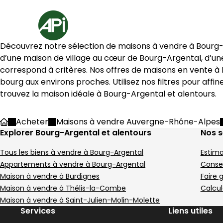
Aller au contenu
Aller au plan du site
Aller à la recherche
Accueil
5 Maisons à vendre à Bourg-Argental (42220)
Découvrez notre sélection de maisons à vendre à 
Bourg-
Maison 108 m² 5 pièces Bour
Maison 10
Aller à l'image
Aller à l'image
Aller à l'image
Aller à l'image
Aller à l'image
1
2
3
4
5
Aller à l'image
Aller à l'image
Aller à l'image
Aller à l'image
Aller à l'image
1
2
3
4
5
d’une maison de village au cœur de 
Bourg-Argental
, d’u
correspond à critères. Nos offres de maisons en vente à 
bourg aux environs proches. Utilisez nos filtres pour aff
trouvez la maison idéale à 
Bourg-Argental
 et alentours.
Image suivant
Image suivant
Acheter
Maisons à vendre Auvergne-Rhône-Alpes
Accueil
Explorer Bourg-Argental et alentours
Nos s
Tous les biens à vendre à Bourg-Argental
Estima
65 000 €
108 000 €
Bourg-Argental - 42220
Saint-Julien-Molin-Mo
Appartements à vendre à Bourg-Argental
Consei
Maison • 5 pièces • 108 m²
Maison • 4 pièces 
Maison à vendre à Burdignes
Faire 
4 chambres
Terrain 5 m²
2 chambres
E
E
Maison à vendre à Thélis-la-Combe
Calcul
DPE :
DPE :
,
,
,
,
,
Maison à vendre à Saint-Julien-Molin-Molette
Services
Liens utiles
Maison de village 163 m² 5 p
140 000 €
Image suivant
Aller à l'image
Aller à l'image
Aller à l'image
Aller à l'image
Aller à l'image
1
2
3
4
5