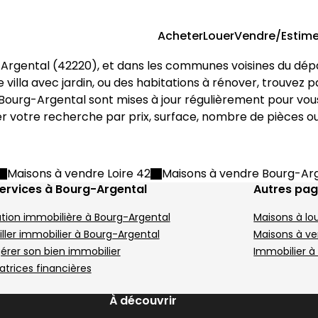
Acheter
Louer
Vendre/Estime
Argental
 (
42220
), et dans les communes voisines du dé
g-Argental
0 m² 4 pièces Saint-Julien-M
Maison 181 m² 5 piè
Aller à l'image
Aller à l'image
Aller à l'image
Aller à l'image
Aller à l'image
1
2
3
4
5
A
A
A
A
ne villa avec jardin, ou des habitations à rénover, trouvez 
Bourg-Argental
 sont mises à jour régulièrement pour vous
iner votre recherche par prix, surface, nombre de pièces 
Image suivant
I
Maisons à vendre Loire 42
Maisons à vendre Bourg-Ar
ervices à Bourg-Argental
Autres pa
tion immobilière à Bourg-Argental
Maisons à lo
290 000 €
4
lette - 42220
Thélis-la-Combe - 42220
Sa
ller immobilier à Bourg-Argental
Maisons à ve
• 100 m²
Maison • 5 pièces • 181 m²
M
gérer son bien immobilier
Immobilier à
3 chambres
E
atrices financières
DPE :
,
,
,
Terrain 46428 m²
,
,
À découvrir
ièces Bourg-Argental