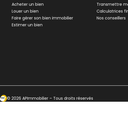
Bourg-Argental - 42220
Acheter un bien
Transmettre me
Maison de village • 5 pièces • 163 m²
Louer un bien
Calculatrices f
3 chambres
Terrain 50 m²
E
Faire gérer son bien immobilier
Nos conseillers
DPE :
,
,
,
Estimer un bien
Ecosytème Ideeri
©
2026
APImmobilier
– Tous droits réservés