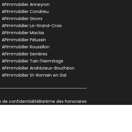
APImmobilier Anneyron
APImmobilier Condrieu
APImmobilier Givors
APImmobilier La-Grand-Croix
APImmobilier Maclas
APImmobilier Pélussin
APImmobilier Roussillon
APImmobilier Serrières
APImmobilier Tain l'Hermitage
APImmobilier Andrézieux-Bouthéon
APImmobilier St-Romain en Gal
e de confidentialité
Barème des honoraires