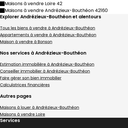
Maison • 4 pièces • 133 m²
Maisons à vendre Loire 42
3 chambres
A
DPE :
Maisons à vendre Andrézieux-Bouthéon 42160
,
,
Terrain 504 m²
Explorer Andrézieux-Bouthéon et alentours
,
Maison 131 m² 7 pièces Bonson
Aller à l'image
Aller à l'image
Aller à l'image
Aller à l'image
Aller à l'image
1
2
3
4
5
Tous les biens à vendre à Andrézieux-Bouthéon
Appartements à vendre à Andrézieux-Bouthéon
Maison à vendre à Bonson
Nos services à Andrézieux-Bouthéon
Estimation immobilière à Andrézieux-Bouthéon
Conseiller immobilier à Andrézieux-Bouthéon
Faire gérer son bien immobilier
Calculatrices financières
Autres pages
Maisons à louer à Andrézieux-Bouthéon
269 000 €
Maisons à vendre Loire
Bonson - 42160
Services
Maison • 7 pièces • 131 m²