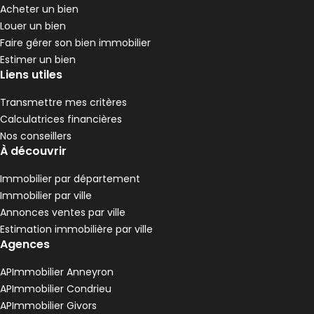
5 chambres
E
DPE :
Acheter un bien
,
,
Terrain 820 m²
Louer un bien
,
Faire gérer son bien immobilier
Maison 123 m² 4 pièces Saint-Cyprien
Aller à l'image
Aller à l'image
Aller à l'image
Aller à l'image
Aller à l'image
1
2
3
4
5
Estimer un bien
Liens utiles
Transmettre mes critères
Calculatrices financières
Nos conseillers
À découvrir
Immobilier par département
Immobilier par ville
Annonces ventes par ville
Estimation immobilière par ville
Agences
239 000 €
Saint-Cyprien - 42160
APImmobilier Anneyron
Maison • 4 pièces • 123 m²
APImmobilier Condrieu
3 chambres
D
DPE :
APImmobilier Givors