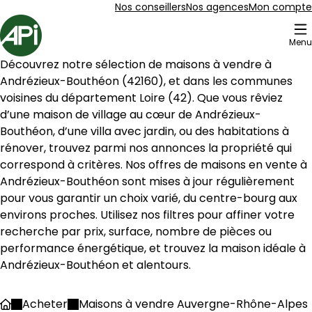
Aller au contenu
Aller au plan du site
Aller à la recherche
Nos conseillers
Nos agences
Mon compte
Accueil
Menu
4 Maisons à vendre à Andrézieux-Bouthéon (42160)
Découvrez notre sélection de maisons à vendre à 
Maison 133 m² 4 pièces Bonson
Aller à l'image
Aller à l'image
Aller à l'image
Aller à l'image
Aller à l'image
1
2
3
4
5
Andrézieux-Bouthéon
 (
42160
), et dans les communes 
voisines du département 
Loire
 (
42
). Que vous rêviez 
d’une maison de village au cœur de 
Andrézieux-
Bouthéon
, d’une villa avec jardin, ou des habitations à 
rénover, trouvez parmi nos annonces la propriété qui 
correspond à critères. Nos offres de maisons en vente à 
Andrézieux-Bouthéon
 sont mises à jour régulièrement 
pour vous garantir un choix varié, du centre-bourg aux 
environs proches. Utilisez nos filtres pour affiner votre 
recherche par prix, surface, nombre de pièces ou 
performance énergétique, et trouvez la maison idéale à 
Andrézieux-Bouthéon
 et alentours.
339 000 €
Bonson - 42160
Acheter
Maisons à vendre Auvergne-Rhône-Alpes
Accueil