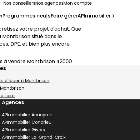
Nos conseillers
Nos agences
Mon compte
r
Programmes neufs
Faire gérer
APImmobilier
étisez votre projet d'achat. Que 
 
Montbrison
 situé dans le 
èces, DPE, et bien plus encore.
 à vendre Montbrison 42600
ges
 à louer à Montbrison
 Montbrison
e Loire
Agences
APImmobilier Anneyron
APImmobilier Condrieu
APImmobilier Givors
APImmobilier La-Grand-Croix