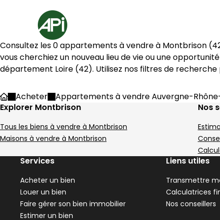
Aller au contenu
Aller au plan du site
Aller à la recherche
Accueil
Consultez les 
0
 appartements à vendre à 
Montbrison
 (
4
vous cherchiez un nouveau lieu de vie ou une opportunité
département 
Loire
 (
42
). Utilisez nos filtres de recherch
Acheter
Appartements à vendre Auvergne-Rhône
Accueil
Explorer Montbrison
Nos s
Tous les biens à vendre à Montbrison
Estima
Maisons à vendre à Montbrison
Consei
Calcul
Services
Liens utiles
Acheter un bien
Transmettre me
Louer un bien
Calculatrices f
Faire gérer son bien immobilier
Nos conseillers
Estimer un bien