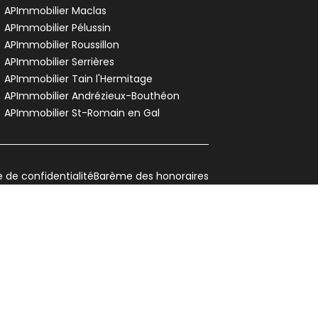
APImmobilier Maclas
APImmobilier Pélussin
APImmobilier Roussillon
APImmobilier Serrières
APImmobilier Tain l'Hermitage
APImmobilier Andrézieux-Bouthéon
APImmobilier St-Romain en Gal
e de confidentialité
Barème des honoraires