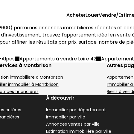
Acheter
Louer
Vendre/Estime
2600
) parmi nos annonces immobilières récentes et concr
 d'investissement, trouvez l'appartement idéal en vente à
e pour affiner les résultats par prix, surface, nombre de pi
-Alpes
Appartements à vendre Loire 42
Appartements
ervices à Montbrison
Autres pa
tion immobilière à Montbrison
Appartements
ller immobilier à Montbrison
Immobilier à
atrices financières
Biens à vendr
À découvrir
s critères
Immobilier par département
inancières
Immobilier par ville
Annonces ventes par ville
Estimation immobilière par ville