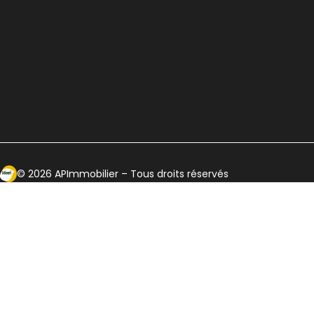
Ecosytème Ideeri
©
2026
APImmobilier
– Tous droits réservés