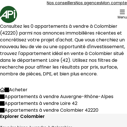
Aller au contenu
Aller au plan du site
Aller à la recherche
Nos conseillers
Nos agences
Mon compte
Accueil
Menu
Consultez les 
0
 appartements à vendre à 
Colombier
(
42220
) parmi nos annonces immobilières récentes et 
concrétisez votre projet d'achat. Que vous cherchiez un 
nouveau lieu de vie ou une opportunité d'investissement, 
trouvez l'appartement idéal en vente à 
Colombier
 situé 
dans le département 
Loire
 (
42
). Utilisez nos filtres de 
recherche pour affiner les résultats par prix, surface, 
nombre de pièces, DPE, et bien plus encore.
Acheter
Accueil
Appartements à vendre Auvergne-Rhône-Alpes
Appartements à vendre Loire 42
Appartements à vendre Colombier 42220
Explorer Colombier