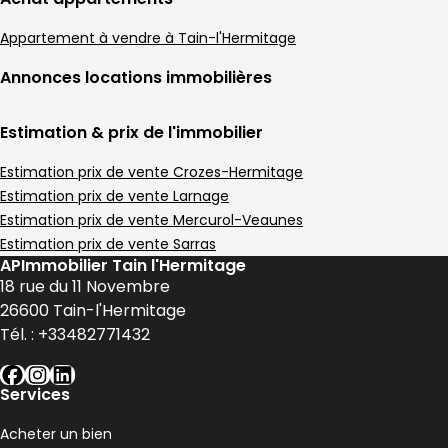
Appartement à vendre à Tain-l'Hermitage
Annonces locations immobilières
Estimation & prix de l'immobilier
Estimation prix de vente Crozes-Hermitage
Estimation prix de vente Larnage
Estimation prix de vente Mercurol-Veaunes
Estimation prix de vente Sarras
APImmobilier Tain l'Hermitage
18 rue du 11 Novembre
26600
Tain-l'Hermitage
Tél. :
+33482771432
facebook
instagram
linkedin
Services
Acheter un bien