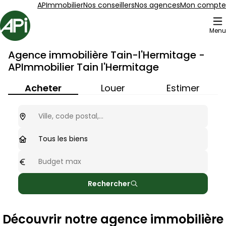
Aller au contenu
Aller au plan du site
Aller à la recherche
APImmobilier
Nos conseillers
Nos agences
Mon compte
Accueil
Menu
Agence immobilière Tain-l'Hermitage -
APImmobilier Tain l'Hermitage
Acheter
Louer
Estimer
Ou cherchez-vous ?
optionnel
Type de biens
Tous les biens
Budget max
optionnel
Rechercher
Découvrir notre agence immobilière