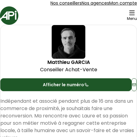
Aller au contenu
Aller au plan du site
Aller à la recherche
Nos conseillers
Nos agences
Mon compte
Accueil
Menu
Matthieu
GARCIA
-
Conseil
Matthieu
GARCIA
Conseiller Achat-Vente
Afficher le numéro
C
Indépendant et associé pendant plus de 16 ans dans un 
commerce de proximité, je souhaitais faire une 
reconversion. Ma rencontre avec Laure et sa passion 
pour son métier motivé à regagner cette entreprise 
locale, à taille humaine avec un savoir-faire et de vraies 