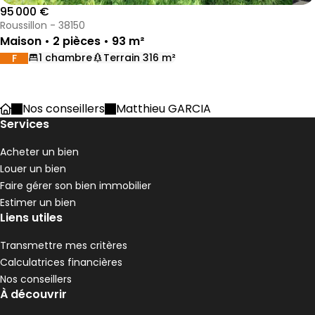
95 000 €
Roussillon - 38150
Maison • 2 pièces • 93 m²
1 chambre
Terrain 316 m²
F
DPE :
,
,
,
Nos conseillers
Matthieu GARCIA
Accueil
Services
Acheter un bien
Louer un bien
Faire gérer son bien immobilier
Estimer un bien
Liens utiles
Transmettre mes critères
Calculatrices financières
Nos conseillers
À découvrir