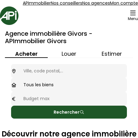
Aller au contenu
Aller au plan du site
Aller à la recherche
APImmobilier
Nos conseillers
Nos agences
Mon compte
Accueil
Menu
Agence immobilière Givors -
APImmobilier Givors
Acheter
Louer
Estimer
Ou cherchez-vous ?
optionnel
Type de biens
Tous les biens
Budget max
optionnel
Rechercher
Découvrir notre agence immobilière