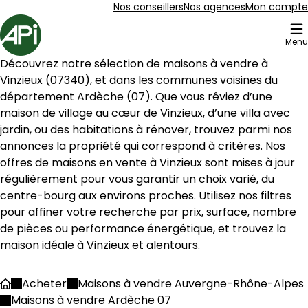
Aller au contenu
Aller au plan du site
Aller à la recherche
Nos conseillers
Nos agences
Mon compte
Accueil
Menu
10 Maisons à vendre à Vinzieux (07340)
Découvrez notre sélection de maisons à vendre à 
Maison 116 m² 5 pièces Maclas
Aller à l'image
Aller à l'image
Aller à l'image
Aller à l'image
Aller à l'image
1
2
3
4
5
Vinzieux
 (
07340
), et dans les communes voisines du 
département 
Ardèche
 (
07
). Que vous rêviez d’une 
maison de village au cœur de 
Vinzieux
, d’une villa avec 
jardin, ou des habitations à rénover, trouvez parmi nos 
annonces la propriété qui correspond à critères. Nos 
offres de maisons en vente à 
Vinzieux
 sont mises à jour 
régulièrement pour vous garantir un choix varié, du 
centre-bourg aux environs proches. Utilisez nos filtres 
pour affiner votre recherche par prix, surface, nombre 
de pièces ou performance énergétique, et trouvez la 
maison idéale à 
Vinzieux
 et alentours.
280 000 €
Acheter
Maisons à vendre Auvergne-Rhône-Alpes
Accueil
Maclas - 42520
Maisons à vendre Ardèche 07