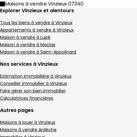
Maison • 5 pièces • 116 m²
Maisons à vendre Vinzieux 07340
4 chambres
Terrain 286 m²
D
DPE :
Explorer Vinzieux et alentours
,
,
,
Villa 144 m² 4 pièces Peaugres
Aller à l'image
Aller à l'image
Aller à l'image
Aller à l'image
Aller à l'image
1
2
3
4
5
Tous les biens à vendre à Vinzieux
Appartements à vendre à Vinzieux
Maison à vendre à Lupé
Maison à vendre à Maclas
Maison à vendre à Saint-Appolinard
Nos services à Vinzieux
Estimation immobilière à Vinzieux
Conseiller immobilier à Vinzieux
Faire gérer son bien immobilier
Calculatrices financières
269 000 €
Autres pages
Peaugres - 07340
Villa • 4 pièces • 144 m²
Maisons à louer à Vinzieux
Maisons à vendre Ardèche
3 chambres
Terrain 1056 m²
C
DPE :