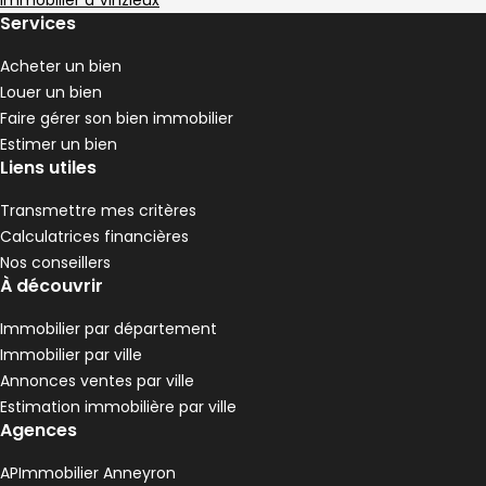
,
,
,
Immobilier à Vinzieux
Maison 126 m² 4 pièces Saint-Appolinard
Aller à l'image
Aller à l'image
Aller à l'image
Aller à l'image
Aller à l'image
1
2
3
4
5
Services
Acheter un bien
Louer un bien
Faire gérer son bien immobilier
Estimer un bien
Liens utiles
Transmettre mes critères
Calculatrices financières
Nos conseillers
À découvrir
Immobilier par département
380 000 €
Immobilier par ville
Saint-Appolinard - 42520
Annonces ventes par ville
Maison • 4 pièces • 126 m²
Estimation immobilière par ville
3 chambres
Terrain 4056 m²
C
DPE :
Agences
,
,
,
2 Terrasses
,
APImmobilier Anneyron
Maison 82 m² 4 pièces Félines
Aller à l'image
Aller à l'image
Aller à l'image
Aller à l'image
Aller à l'image
1
2
3
4
5