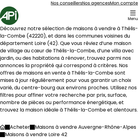
Aller au contenu
Aller au plan du site
Aller à la recherche
Nos conseillers
Nos agences
Mon compte
Accueil
Menu
3 Maisons à vendre à Thélis-la-Combe (42220)
Découvrez notre sélection de maisons à vendre à 
Thélis-
Maison 108 m² 5 pièces Bourg-Argental
Aller à l'image
Aller à l'image
Aller à l'image
Aller à l'image
Aller à l'image
1
2
3
4
5
la-Combe
 (
42220
), et dans les communes voisines du 
département 
Loire
 (
42
). Que vous rêviez d’une maison 
de village au cœur de 
Thélis-la-Combe
, d’une villa avec 
jardin, ou des habitations à rénover, trouvez parmi nos 
annonces la propriété qui correspond à critères. Nos 
offres de maisons en vente à 
Thélis-la-Combe
 sont 
mises à jour régulièrement pour vous garantir un choix 
varié, du centre-bourg aux environs proches. Utilisez nos 
filtres pour affiner votre recherche par prix, surface, 
nombre de pièces ou performance énergétique, et 
trouvez la maison idéale à 
Thélis-la-Combe
 et alentours.
65 000 €
Acheter
Maisons à vendre Auvergne-Rhône-Alpes
Accueil
Bourg-Argental - 42220
Maisons à vendre Loire 42