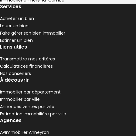
,
,
,
Immobilier à Thélis-la-Combe
Maison de village 163 m² 5 pièces Bourg-Ar
Aller à l'image
Aller à l'image
Aller à l'image
Aller à l'image
Aller à l'image
1
2
3
4
5
Services
Acheter un bien
Louer un bien
Faire gérer son bien immobilier
Estimer un bien
Liens utiles
Transmettre mes critères
Calculatrices financières
Nos conseillers
À découvrir
Immobilier par département
140 000 €
Immobilier par ville
Bourg-Argental - 42220
Annonces ventes par ville
Maison de village • 5 pièces • 163 m²
Estimation immobilière par ville
3 chambres
Terrain 50 m²
E
DPE :
Agences
,
,
,
APImmobilier Anneyron