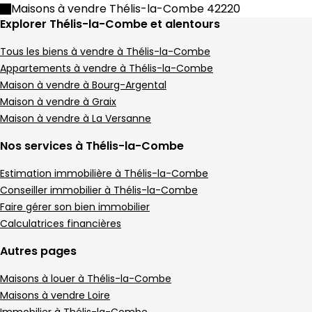
Maison • 5 pièces • 108 m²
Maisons à vendre Thélis-la-Combe 42220
4 chambres
Terrain 5 m²
E
DPE :
Explorer Thélis-la-Combe et alentours
,
,
,
Maison 181 m² 5 pièces Thélis-la-Combe
Aller à l'image
Aller à l'image
Aller à l'image
Aller à l'image
Aller à l'image
1
2
3
4
5
Tous les biens à vendre à Thélis-la-Combe
Appartements à vendre à Thélis-la-Combe
Maison à vendre à Bourg-Argental
Maison à vendre à Graix
Maison à vendre à La Versanne
Nos services à Thélis-la-Combe
Estimation immobilière à Thélis-la-Combe
Conseiller immobilier à Thélis-la-Combe
Faire gérer son bien immobilier
Calculatrices financières
290 000 €
Autres pages
Thélis-la-Combe - 42220
Maison • 5 pièces • 181 m²
Maisons à louer à Thélis-la-Combe
Maisons à vendre Loire
3 chambres
Terrain 46428 m²
E
DPE :