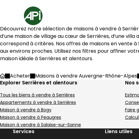
Aller au contenu
Aller au plan du site
Aller à la recherche
Accueil
13 Maisons à vendre à Serrières (07340)
Découvrez notre sélection de maisons à vendre à 
Serriè
Villa 144 m² 4 pièces Peaugre
Maison 50
Aller à l'image
Aller à l'image
Aller à l'image
Aller à l'image
Aller à l'image
1
2
3
4
5
Aller à l'image
Aller à l'image
Aller à l'image
Aller à l'image
Aller à l'image
1
2
3
4
5
d’une maison de village au cœur de 
Serrières
, d’une vill
correspond à critères. Nos offres de maisons en vente à 
aux environs proches. Utilisez nos filtres pour affiner v
maison idéale à 
Serrières
 et alentours.
Image suivant
Image suivant
Acheter
Maisons à vendre Auvergne-Rhône-Alpes
Accueil
Explorer Serrières et alentours
Nos s
Tous les biens à vendre à Serrières
Estima
269 000 €
69 900 €
Peaugres - 07340
Salaise-sur-Sanne - 3
Appartements à vendre à Serrières
Consei
Villa • 4 pièces • 144 m²
Maison • 50 m²
Maison à vendre à Bogy
Faire 
3 chambres
Terrain 1056 m²
Terrain 100 m²
C
Maison à vendre à Peaugres
Calcul
DPE :
,
,
,
,
Maison à vendre à Salaise-sur-Sanne
Maison 78 m² 4 pièces Peyra
Maison 170
199 000 €
169 000 €
Image suivant
Image suivant
Aller à l'image
Aller à l'image
Aller à l'image
Aller à l'image
Aller à l'image
1
2
3
4
5
Aller à l'image
Aller à l'image
Aller à l'image
Aller à l'image
Aller à l'image
1
2
3
4
5
Services
Liens utiles
Peyraud - 07340
Serrières - 07340