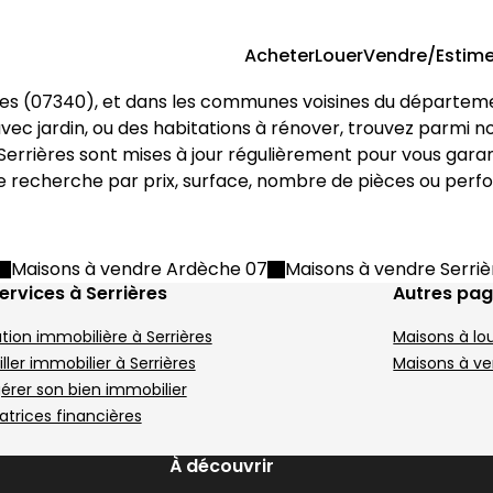
Acheter
Louer
Vendre/Estime
res
 (
07340
), et dans les communes voisines du départem
s
 m² Salaise-sur-Sanne
Maison 92 m² 4 pièc
M
Aller à l'image
Aller à l'image
Aller à l'image
Aller à l'image
Aller à l'image
1
2
3
4
5
A
A
A
A
a avec jardin, ou des habitations à rénover, trouvez parmi n
Serrières
 sont mises à jour régulièrement pour vous garan
otre recherche par prix, surface, nombre de pièces ou perf
Image suivant
I
Maisons à vendre Ardèche 07
Maisons à vendre Serri
ervices à Serrières
Autres pa
tion immobilière à Serrières
Maisons à lou
214 000 €
2
8150
Sablons - 38550
Fé
ller immobilier à Serrières
Maisons à v
Maison • 4 pièces • 92 m²
M
gérer son bien immobilier
3 chambres
Terrain 234 m²
B
atrices financières
DPE :
,
,
,
,
ud
 m² 6 pièces Serrières
Maison de village 10
175 000 €
3
Image suivant
I
Aller à l'image
Aller à l'image
Aller à l'image
Aller à l'image
Aller à l'image
1
2
3
4
5
A
A
A
A
À découvrir
Serrières - 07340
L