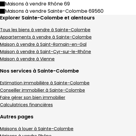
Maison • 4 pièces • 135 m²
Maisons à vendre Rhône 69
3 chambres
E
DPE :
Maisons à vendre Sainte-Colombe 69560
,
,
Terrain 1984 m²
1 piscine
Explorer Sainte-Colombe et alentours
,
,
Maison 201 m² 7 pièces Vienne
Aller à l'image
Aller à l'image
Aller à l'image
Aller à l'image
Aller à l'image
1
2
3
4
5
Tous les biens à vendre à Sainte-Colombe
Appartements à vendre à Sainte-Colombe
Maison à vendre à Saint-Romain-en-Gal
Maison à vendre à Saint-Cyr-sur-le-Rhône
Maison à vendre à Vienne
Nos services à Sainte-Colombe
Estimation immobilière à Sainte-Colombe
Conseiller immobilier à Sainte-Colombe
Faire gérer son bien immobilier
Calculatrices financières
535 000 €
Autres pages
Vienne - 38200
Maison • 7 pièces • 201 m²
Maisons à louer à Sainte-Colombe