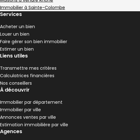
Maisons à vendre Rhône
4 chambres
D
DPE :
,
,
Immobilier à Sainte-Colombe
Terrain 1177 m²
Services
,
Maison 90 m² 4 pièces Pont-Évêque
Aller à l'image
Aller à l'image
Aller à l'image
Aller à l'image
Aller à l'image
1
2
3
4
5
Acheter un bien
Louer un bien
Faire gérer son bien immobilier
Estimer un bien
Liens utiles
Transmettre mes critères
Calculatrices financières
Nos conseillers
À découvrir
Immobilier par département
Immobilier par ville
312 000 €
Annonces ventes par ville
Pont-Évêque - 38780
Estimation immobilière par ville
Maison • 4 pièces • 90 m²
Agences
3 chambres
D
DPE :