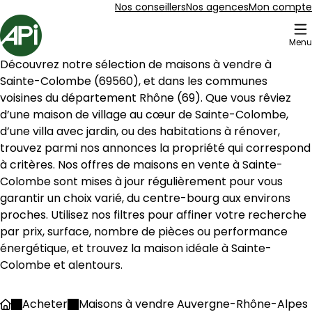
Aller au contenu
Aller au plan du site
Aller à la recherche
Nos conseillers
Nos agences
Mon compte
Accueil
Menu
3 Maisons à vendre à Sainte-Colombe (69560)
Découvrez notre sélection de maisons à vendre à 
Maison 135 m² 4 pièces Saint-Romain-en-G
Aller à l'image
Aller à l'image
Aller à l'image
Aller à l'image
Aller à l'image
1
2
3
4
5
Sainte-Colombe
 (
69560
), et dans les communes 
voisines du département 
Rhône
 (
69
). Que vous rêviez 
d’une maison de village au cœur de 
Sainte-Colombe
, 
d’une villa avec jardin, ou des habitations à rénover, 
trouvez parmi nos annonces la propriété qui correspond 
à critères. Nos offres de maisons en vente à 
Sainte-
Colombe
 sont mises à jour régulièrement pour vous 
garantir un choix varié, du centre-bourg aux environs 
proches. Utilisez nos filtres pour affiner votre recherche 
par prix, surface, nombre de pièces ou performance 
énergétique, et trouvez la maison idéale à 
Sainte-
Colombe
 et alentours.
469 000 €
Saint-Romain-en-Gal - 69560
Acheter
Maisons à vendre Auvergne-Rhône-Alpes
Accueil