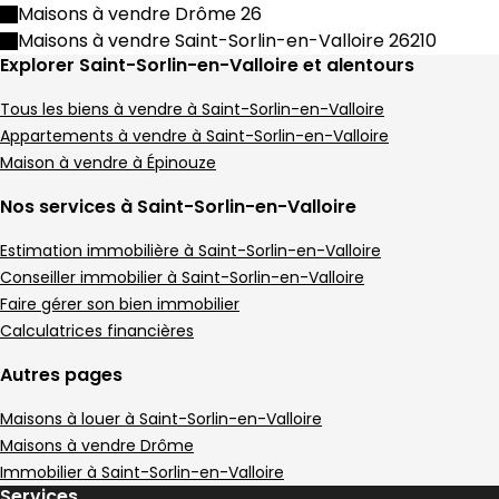
Maison • 4 pièces • 74 m²
Maisons à vendre Drôme 26
3 chambres
D
DPE :
Maisons à vendre Saint-Sorlin-en-Valloire 26210
,
,
Terrain 295 m²
Explorer Saint-Sorlin-en-Valloire et alentours
,
Tous les biens à vendre à Saint-Sorlin-en-Valloire
Appartements à vendre à Saint-Sorlin-en-Valloire
Maison à vendre à Épinouze
Nos services à Saint-Sorlin-en-Valloire
Estimation immobilière à Saint-Sorlin-en-Valloire
Conseiller immobilier à Saint-Sorlin-en-Valloire
Faire gérer son bien immobilier
Calculatrices financières
Autres pages
Maisons à louer à Saint-Sorlin-en-Valloire
Maisons à vendre Drôme
Immobilier à Saint-Sorlin-en-Valloire
Services