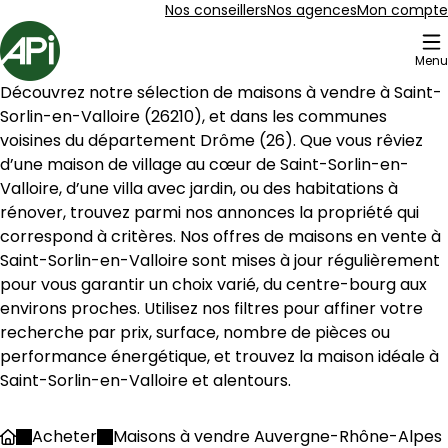
Aller au contenu
Aller au plan du site
Aller à la recherche
Nos conseillers
Nos agences
Mon compte
Accueil
Menu
1 Maisons à vendre à Saint-Sorlin-en-Valloire (26210)
Découvrez notre sélection de maisons à vendre à 
Saint-
Maison 74 m² 4 pièces Saint-Sorlin-en-Vallo
Aller à l'image
Aller à l'image
Aller à l'image
Aller à l'image
Aller à l'image
1
2
3
4
5
Sorlin-en-Valloire
 (
26210
), et dans les communes 
voisines du département 
Drôme
 (
26
). Que vous rêviez 
d’une maison de village au cœur de 
Saint-Sorlin-en-
Valloire
, d’une villa avec jardin, ou des habitations à 
rénover, trouvez parmi nos annonces la propriété qui 
correspond à critères. Nos offres de maisons en vente à 
Saint-Sorlin-en-Valloire
 sont mises à jour régulièrement 
pour vous garantir un choix varié, du centre-bourg aux 
environs proches. Utilisez nos filtres pour affiner votre 
recherche par prix, surface, nombre de pièces ou 
performance énergétique, et trouvez la maison idéale à 
Saint-Sorlin-en-Valloire
 et alentours.
150 000 €
Saint-Sorlin-en-Valloire - 26210
Acheter
Maisons à vendre Auvergne-Rhône-Alpes
Accueil