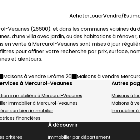
Acheter
Louer
Vendre/Estime
rol-Veaunes
 (
26600
), et dans les communes voisines du
es-Hermitage
 m² 5 pièces Tain-l'Hermitage
unes
, d’une villa avec jardin, ou des habitations à rénover
ns en vente à 
Mercurol-Veaunes
 sont mises à jour réguli
 filtres pour affiner votre recherche par prix, surface, 
unes
 et alentours.
Maisons à vendre Drôme 26
Maisons à vendre Mercur
ervices à Mercurol-Veaunes
Autres pa
tion immobilière à Mercurol-Veaunes
Maisons à lo
6600
ller immobilier à Mercurol-Veaunes
Maisons à v
• 97 m²
gérer son bien immobilier
Immobilier 
Terrain 251 m²
atrices financières
À découvrir
s critères
Immobilier par département