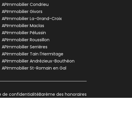
APImmobilier Condrieu
APImmobilier Givors
APImmobilier La-Grand-Croix
APImmobilier Maclas
APImmobilier Pélussin
APImmobilier Roussillon
APImmobilier Serrières
APImmobilier Tain l'Hermitage
APImmobilier Andrézieux-Bouthéon
APImmobilier St-Romain en Gal
e de confidentialité
Barème des honoraires