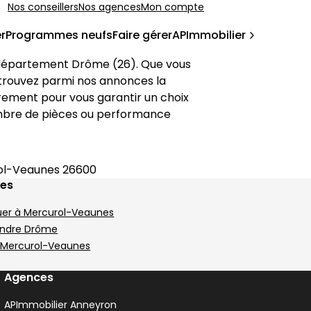
Nos conseillers
Nos agences
Mon compte
r
Programmes neufs
Faire gérer
APImmobilier
 département 
Drôme
 (
26
). Que vous 
, trouvez parmi nos annonces la 
èrement pour vous garantir un choix 
nombre de pièces ou performance 
ol-Veaunes 26600
ges
uer à Mercurol-Veaunes
endre Drôme
à Mercurol-Veaunes
Agences
APImmobilier Anneyron