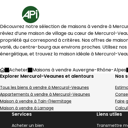
Aller au contenu
Aller au plan du site
Aller à la recherche
Accueil
2 Maisons à vendre à Mercurol-Veaunes (26600)
Découvrez notre sélection de maisons à vendre à 
Mercu
Maison 129 m² 8 pièces Croz
Maison 97
Aller à l'image
Aller à l'image
Aller à l'image
Aller à l'image
Aller à l'image
1
2
3
4
5
Aller à l'image
Aller à l'image
Aller à l'image
Aller à l'image
Aller à l'image
1
2
3
4
5
rêviez d’une maison de village au cœur de 
Mercurol-Vea
propriété qui correspond à critères. Nos offres de maiso
varié, du centre-bourg aux environs proches. Utilisez nos
énergétique, et trouvez la maison idéale à 
Mercurol-Vea
Image suivant
Image suivant
Acheter
Maisons à vendre Auvergne-Rhône-Alpes
Accueil
Explorer Mercurol-Veaunes et alentours
Nos s
Tous les biens à vendre à Mercurol-Veaunes
Estima
419 000 €
334 600 €
Crozes-Hermitage - 26600
Tain-l'Hermitage - 2
Appartements à vendre à Mercurol-Veaunes
Consei
Maison • 8 pièces • 129 m²
Maison • 5 pièces 
Maison à vendre à Tain-l'Hermitage
Faire 
5 chambres
Terrain 2132 m²
3 chambres
B
C
Maison à vendre à Larnage
Calcul
DPE :
DPE :
,
,
,
,
,
,
1 piscine
1 Terrasse
Services
Liens utiles
,
,
Acheter un bien
Transmettre me