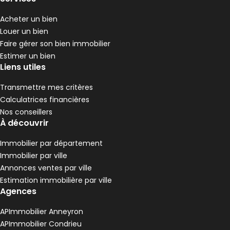
3 chambres
D
DPE :
,
,
Terrain 1180 m²
Acheter un bien
,
Louer un bien
Maison 112 m² 6 pièces La Grand-Croix
Aller à l'image
Aller à l'image
Aller à l'image
Aller à l'image
Aller à l'image
1
2
3
4
5
Faire gérer son bien immobilier
Estimer un bien
Liens utiles
Transmettre mes critères
Calculatrices financières
Nos conseillers
À découvrir
Immobilier par département
Immobilier par ville
Annonces ventes par ville
Estimation immobilière par ville
199 000 €
Agences
La Grand-Croix - 42320
Maison • 6 pièces • 112 m²
APImmobilier Anneyron
5 chambres
F
DPE :
APImmobilier Condrieu