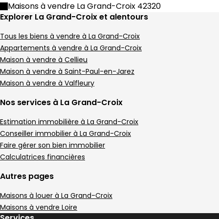
Maison • 5 pièces • 130 m²
Maisons à vendre La Grand-Croix 42320
3 chambres
D
DPE :
Explorer La Grand-Croix et alentours
,
,
Terrain 880 m²
,
Tous les biens à vendre à La Grand-Croix
Maison 121 m² 5 pièces Lorette
Aller à l'image
Aller à l'image
Aller à l'image
Aller à l'image
Aller à l'image
1
2
3
4
5
Appartements à vendre à La Grand-Croix
Maison à vendre à Cellieu
Maison à vendre à Saint-Paul-en-Jarez
Maison à vendre à Valfleury
Nos services à La Grand-Croix
Estimation immobilière à La Grand-Croix
Conseiller immobilier à La Grand-Croix
Faire gérer son bien immobilier
Calculatrices financières
Autres pages
290 000 €
Maisons à louer à La Grand-Croix
Lorette - 42420
Maison • 5 pièces • 121 m²
Maisons à vendre Loire
Services