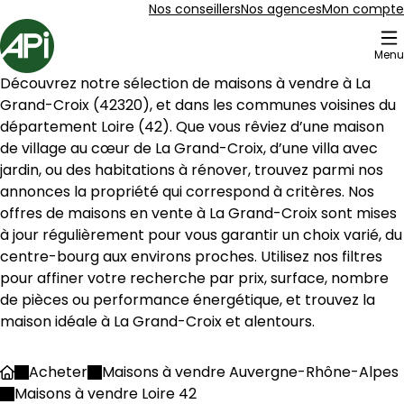
Aller au contenu
Aller au plan du site
Aller à la recherche
Nos conseillers
Nos agences
Mon compte
Accueil
Menu
3 Maisons à vendre à La Grand-Croix (42320)
Découvrez notre sélection de maisons à vendre à 
La 
Maison 130 m² 5 pièces La Grand-Croix
Aller à l'image
Aller à l'image
Aller à l'image
Aller à l'image
Aller à l'image
1
2
3
4
5
Grand-Croix
 (
42320
), et dans les communes voisines du 
département 
Loire
 (
42
). Que vous rêviez d’une maison 
de village au cœur de 
La Grand-Croix
, d’une villa avec 
jardin, ou des habitations à rénover, trouvez parmi nos 
annonces la propriété qui correspond à critères. Nos 
offres de maisons en vente à 
La Grand-Croix
 sont mises 
à jour régulièrement pour vous garantir un choix varié, du 
centre-bourg aux environs proches. Utilisez nos filtres 
pour affiner votre recherche par prix, surface, nombre 
de pièces ou performance énergétique, et trouvez la 
maison idéale à 
La Grand-Croix
 et alentours.
1 200 €
Acheter
Maisons à vendre Auvergne-Rhône-Alpes
Accueil
La Grand-Croix - 42320
Maisons à vendre Loire 42