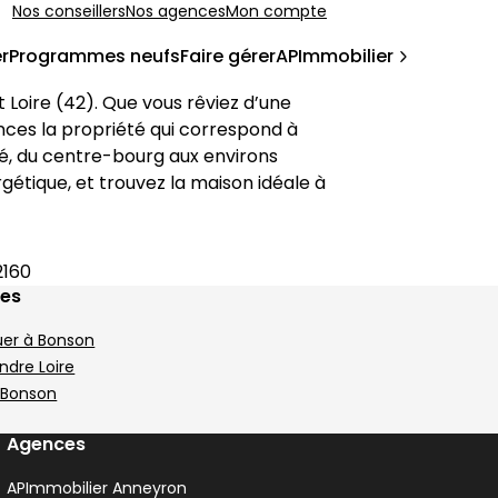
Nos conseillers
Nos agences
Mon compte
r
Programmes neufs
Faire gérer
APImmobilier
t 
Loire
 (
42
). Que vous rêviez d’une 
èces Andrézieux-Bouthéon
nces la propriété qui correspond à 
ié, du centre-bourg aux environs 
proches. Utilisez nos filtres pour affiner votre recherche par prix, surface, nombre de pièces ou performance énergétique, et trouvez la maison idéale à 
2160
ges
uer à Bonson
ndre Loire
 Bonson
Agences
APImmobilier Anneyron