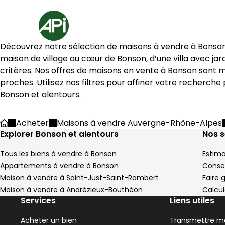
Aller au contenu
Aller au plan du site
Aller à la recherche
Accueil
3 Maisons à vendre à Bonson (42160)
Découvrez notre sélection de maisons à vendre à 
Bonso
Maison 133 m² 4 pièces Bons
Maison 13
Aller à l'image
Aller à l'image
Aller à l'image
Aller à l'image
Aller à l'image
1
2
3
4
5
Aller à l'image
Aller à l'image
Aller à l'image
Aller à l'image
Aller à l'image
1
2
3
4
5
maison de village au cœur de 
Bonson
, d’une villa avec j
critères. Nos offres de maisons en vente à 
Bonson
 sont m
Bonson
 et alentours.
Image suivant
Image suivant
Acheter
Maisons à vendre Auvergne-Rhône-Alpes
Accueil
Explorer Bonson et alentours
Nos s
Tous les biens à vendre à Bonson
Estima
339 000 €
269 000 €
Bonson - 42160
Bonson - 42160
Appartements à vendre à Bonson
Consei
Maison • 4 pièces • 133 m²
Maison • 7 pièces •
Maison à vendre à Saint-Just-Saint-Rambert
Faire 
3 chambres
Terrain 504 m²
5 chambres
A
E
Maison à vendre à Andrézieux-Bouthéon
Calcul
DPE :
DPE :
,
,
,
,
,
,
Services
Liens utiles
Acheter un bien
Transmettre me