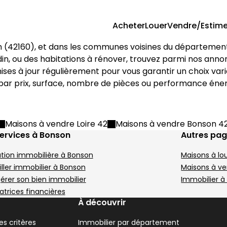
Acheter
Louer
Vendre/Estime
n
 (
42160
), et dans les communes voisines du départemen
on
1 m² 7 pièces Bonson
Maison 221 m² 6 pi
Aller à l'image
Aller à l'image
Aller à l'image
Aller à l'image
Aller à l'image
1
2
3
4
5
ardin, ou des habitations à rénover, trouvez parmi nos anno
ises à jour régulièrement pour vous garantir un choix var
Image suivant
Maisons à vendre Loire 42
Maisons à vendre Bonson 4
ervices à Bonson
Autres pa
tion immobilière à Bonson
Maisons à lo
567 000 €
Andrézieux-Bouthéon - 42160
ller immobilier à Bonson
Maisons à ve
 131 m²
Maison • 6 pièces • 221 m²
gérer son bien immobilier
Immobilier à
Terrain 820 m²
5 chambres
Terrain 1250 m²
C
atrices financières
DPE :
,
,
,
À découvrir
s critères
Immobilier par département