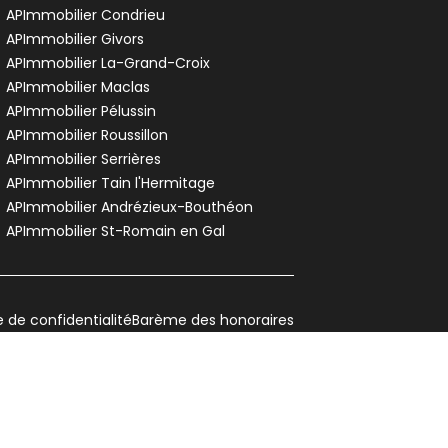
APImmobilier Condrieu
APImmobilier Givors
APImmobilier La-Grand-Croix
APImmobilier Maclas
APImmobilier Pélussin
APImmobilier Roussillon
APImmobilier Serrières
APImmobilier Tain l'Hermitage
APImmobilier Andrézieux-Bouthéon
APImmobilier St-Romain en Gal
e de confidentialité
Barème des honoraires