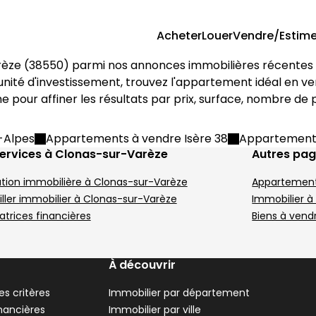
Acheter
Louer
Vendre/Estime
rèze
 (
38550
) parmi nos annonces immobilières récentes e
 Saint-Clair-du-Rhône
nt 45 m² 2 pièces Le Péage-
nité d'investissement, trouvez l'appartement idéal en ve
che pour affiner les résultats par prix, surface, nombre de 
-Alpes
Appartements à vendre Isère 38
Appartements
ervices à Clonas-sur-Varèze
Autres pa
tion immobilière à Clonas-sur-Varèze
Appartement
ller immobilier à Clonas-sur-Varèze
Immobilier à
atrices financières
Biens à vendr
on - 38550
èces • 45 m²
 Terrasse
À découvrir
s critères
Immobilier par département
inancières
Immobilier par ville