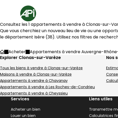
Aller au contenu
Aller au plan du site
Aller à la recherche
Accueil
2 Appartements à vendre à Clonas-sur-Varèze (38550)
Consultez les 
1
 appartements à vendre à 
Clonas-sur-Va
Appartement 107 m² 5 pièces
Apparteme
Aller à l'image
Aller à l'image
Aller à l'image
Aller à l'image
Aller à l'image
1
2
3
4
5
Aller à l'image
Aller à l'image
Aller à l'image
Aller à l'image
Aller à l'image
1
2
3
4
5
Que vous cherchiez un nouveau lieu de vie ou une opportu
le département 
Isère
 (
38
). Utilisez nos filtres de recher
Acheter
Appartements à vendre Auvergne-Rhône
Accueil
Image suivant
Image suivant
Explorer Clonas-sur-Varèze
Nos s
Tous les biens à vendre à Clonas-sur-Varèze
Estima
Maisons à vendre à Clonas-sur-Varèze
Consei
Appartements à vendre à Chavanay
Calcul
239 000 €
714 €
Saint-Clair-du-Rhône - 38370
Le Péage-de-Roussill
Appartements à vendre à Les Roches-de-Condrieu
Appartement • 5 pièces • 107 m²
Appartement • 2 pi
Appartements à vendre à Cheyssieu
3 chambres
Terrain 6 m²
1 chambre
1
Services
Liens utiles
D
C
DPE :
DPE :
,
,
,
,
,
,
Terrain 50 m²
Acheter un bien
Transmettre me
,
Louer un bien
Calculatrices f