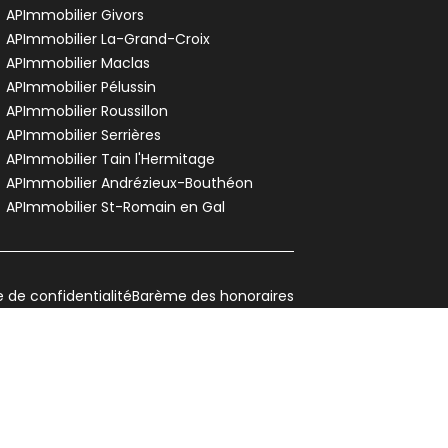
APImmobilier Givors
APImmobilier La-Grand-Croix
APImmobilier Maclas
APImmobilier Pélussin
APImmobilier Roussillon
APImmobilier Serrières
APImmobilier Tain l'Hermitage
APImmobilier Andrézieux-Bouthéon
APImmobilier St-Romain en Gal
e de confidentialité
Barème des honoraires