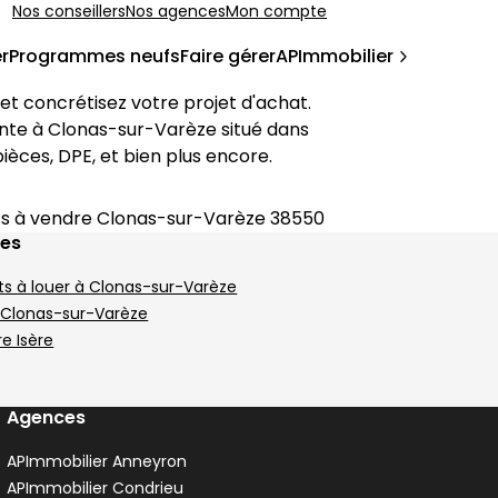
Nos conseillers
Nos agences
Mon compte
r
Programmes neufs
Faire gérer
APImmobilier
t concrétisez votre projet d'achat. 
de-Roussillon
nte à 
Clonas-sur-Varèze
 situé dans 
pièces, DPE, et bien plus encore.
 à vendre Clonas-sur-Varèze 38550
ges
s à louer à Clonas-sur-Varèze
 Clonas-sur-Varèze
e Isère
Agences
APImmobilier Anneyron
APImmobilier Condrieu