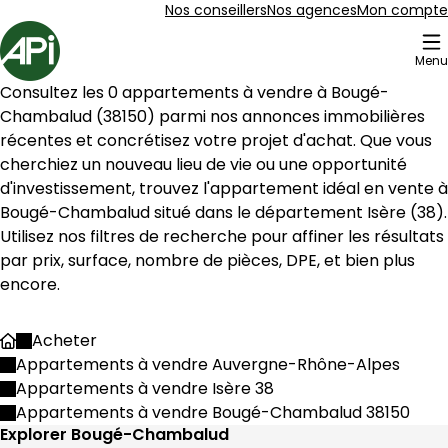
Aller au contenu
Aller au plan du site
Aller à la recherche
Nos conseillers
Nos agences
Mon compte
Accueil
Menu
Consultez les 
0
 appartements à vendre à 
Bougé-
Chambalud
 (
38150
) parmi nos annonces immobilières 
récentes et concrétisez votre projet d'achat. Que vous 
cherchiez un nouveau lieu de vie ou une opportunité 
Bougé-Chambalud
 situé dans le département 
Isère
 (
38
). 
Utilisez nos filtres de recherche pour affiner les résultats 
par prix, surface, nombre de pièces, DPE, et bien plus 
encore.
Acheter
Accueil
Appartements à vendre Auvergne-Rhône-Alpes
Appartements à vendre Isère 38
Appartements à vendre Bougé-Chambalud 38150
Explorer Bougé-Chambalud