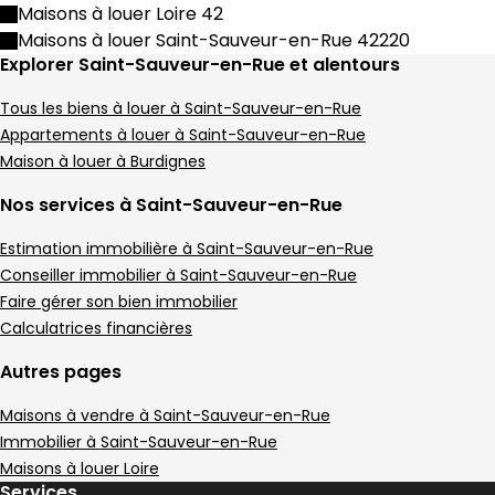
Maison • 5 pièces • 108 m²
Maisons à louer Loire 42
4 chambres
E
DPE :
Maisons à louer Saint-Sauveur-en-Rue 42220
,
,
Terrain 5 m²
Explorer Saint-Sauveur-en-Rue et alentours
,
Tous les biens à louer à Saint-Sauveur-en-Rue
Appartements à louer à Saint-Sauveur-en-Rue
Maison à louer à Burdignes
Nos services à Saint-Sauveur-en-Rue
Estimation immobilière à Saint-Sauveur-en-Rue
Conseiller immobilier à Saint-Sauveur-en-Rue
Faire gérer son bien immobilier
Calculatrices financières
Autres pages
Maisons à vendre à Saint-Sauveur-en-Rue
Immobilier à Saint-Sauveur-en-Rue
Maisons à louer Loire
Services