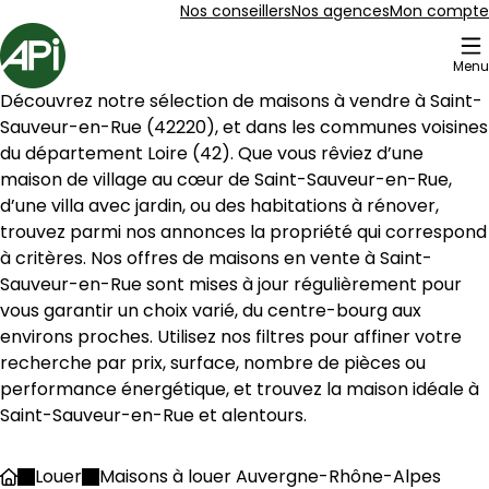
Aller au contenu
Aller au plan du site
Aller à la recherche
Nos conseillers
Nos agences
Mon compte
Accueil
Menu
1 Maison à louer Saint-Sauveur-en-Rue (42220)
Découvrez notre sélection de maisons à vendre à 
Saint-
Maison 108 m² 5 pièces Bourg-Argental
Aller à l'image
Aller à l'image
Aller à l'image
Aller à l'image
Aller à l'image
1
2
3
4
5
Sauveur-en-Rue
 (
42220
), et dans les communes voisines 
du département 
Loire
 (
42
). Que vous rêviez d’une 
maison de village au cœur de 
Saint-Sauveur-en-Rue
, 
d’une villa avec jardin, ou des habitations à rénover, 
trouvez parmi nos annonces la propriété qui correspond 
à critères. Nos offres de maisons en vente à 
Saint-
Sauveur-en-Rue
 sont mises à jour régulièrement pour 
vous garantir un choix varié, du centre-bourg aux 
environs proches. Utilisez nos filtres pour affiner votre 
recherche par prix, surface, nombre de pièces ou 
performance énergétique, et trouvez la maison idéale à 
Saint-Sauveur-en-Rue
 et alentours.
65 000 €
Bourg-Argental - 42220
Louer
Maisons à louer Auvergne-Rhône-Alpes
Accueil