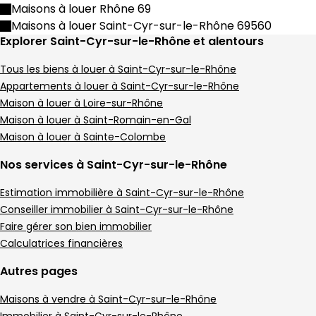
Maison • 4 pièces • 105 m²
Maisons à louer Rhône 69
3 chambres
C
DPE :
Maisons à louer Saint-Cyr-sur-le-Rhône 69560
,
,
Terrain 561 m²
1 piscine
Explorer Saint-Cyr-sur-le-Rhône et alentours
,
,
Maison 135 m² 4 pièces Saint-Romain-en-G
Aller à l'image
Aller à l'image
Aller à l'image
Aller à l'image
Aller à l'image
1
2
3
4
5
Tous les biens à louer à Saint-Cyr-sur-le-Rhône
Appartements à louer à Saint-Cyr-sur-le-Rhône
Maison à louer à Loire-sur-Rhône
Maison à louer à Saint-Romain-en-Gal
Maison à louer à Sainte-Colombe
Nos services à Saint-Cyr-sur-le-Rhône
Estimation immobilière à Saint-Cyr-sur-le-Rhône
Conseiller immobilier à Saint-Cyr-sur-le-Rhône
Faire gérer son bien immobilier
Calculatrices financières
469 000 €
Autres pages
Saint-Romain-en-Gal - 69560
Maison • 4 pièces • 135 m²
Maisons à vendre à Saint-Cyr-sur-le-Rhône