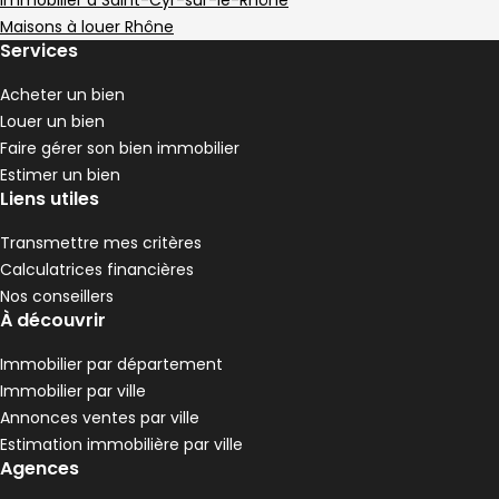
Immobilier à Saint-Cyr-sur-le-Rhône
3 chambres
E
DPE :
,
,
Maisons à louer Rhône
Terrain 1984 m²
1 piscine
Services
,
,
Maison 96 m² 4 pièces Ampuis
Aller à l'image
Aller à l'image
Aller à l'image
Aller à l'image
Aller à l'image
1
2
3
4
5
Acheter un bien
Louer un bien
Faire gérer son bien immobilier
Estimer un bien
Liens utiles
Transmettre mes critères
Calculatrices financières
Nos conseillers
À découvrir
Immobilier par département
Immobilier par ville
330 000 €
Annonces ventes par ville
Ampuis - 69420
Estimation immobilière par ville
Maison • 4 pièces • 96 m²
Agences
3 chambres
B
DPE :