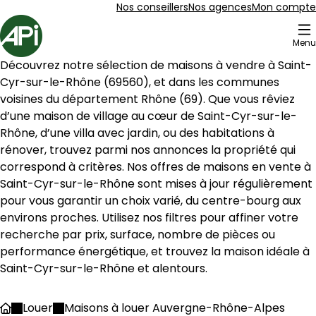
Aller au contenu
Aller au plan du site
Aller à la recherche
Nos conseillers
Nos agences
Mon compte
Accueil
Menu
3 Maison à louer Saint-Cyr-sur-le-Rhône (69560)
Découvrez notre sélection de maisons à vendre à 
Saint-
Maison 105 m² 4 pièces Ampuis
Aller à l'image
Aller à l'image
Aller à l'image
Aller à l'image
Aller à l'image
1
2
3
4
5
Cyr-sur-le-Rhône
 (
69560
), et dans les communes 
voisines du département 
Rhône
 (
69
). Que vous rêviez 
d’une maison de village au cœur de 
Saint-Cyr-sur-le-
Rhône
, d’une villa avec jardin, ou des habitations à 
rénover, trouvez parmi nos annonces la propriété qui 
correspond à critères. Nos offres de maisons en vente à 
Saint-Cyr-sur-le-Rhône
 sont mises à jour régulièrement 
pour vous garantir un choix varié, du centre-bourg aux 
environs proches. Utilisez nos filtres pour affiner votre 
recherche par prix, surface, nombre de pièces ou 
performance énergétique, et trouvez la maison idéale à 
Saint-Cyr-sur-le-Rhône
 et alentours.
400 000 €
Ampuis - 69420
Louer
Maisons à louer Auvergne-Rhône-Alpes
Accueil