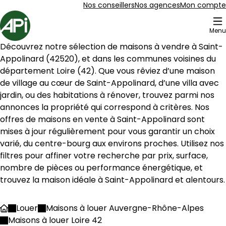
Aller au contenu
Aller au plan du site
Aller à la recherche
Nos conseillers
Nos agences
Mon compte
Accueil
Menu
4 Maison à louer Saint-Appolinard (42520)
Découvrez notre sélection de maisons à vendre à 
Saint-
Maison 374 m² 9 pièces Saint-Julien-Molin-
Aller à l'image
Aller à l'image
Aller à l'image
Aller à l'image
Aller à l'image
1
2
3
4
5
Appolinard
 (
42520
), et dans les communes voisines du 
département 
Loire
 (
42
). Que vous rêviez d’une maison 
de village au cœur de 
Saint-Appolinard
, d’une villa avec 
jardin, ou des habitations à rénover, trouvez parmi nos 
annonces la propriété qui correspond à critères. Nos 
offres de maisons en vente à 
Saint-Appolinard
 sont 
mises à jour régulièrement pour vous garantir un choix 
varié, du centre-bourg aux environs proches. Utilisez nos 
filtres pour affiner votre recherche par prix, surface, 
nombre de pièces ou performance énergétique, et 
trouvez la maison idéale à 
Saint-Appolinard
 et alentours.
450 000 €
Louer
Maisons à louer Auvergne-Rhône-Alpes
Accueil
Saint-Julien-Molin-Molette - 42220
Maisons à louer Loire 42