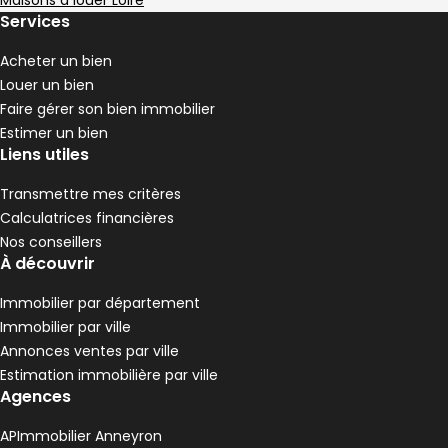
Maisons à louer Loire
4 chambres
D
DPE :
Services
,
,
Terrain 286 m²
,
Acheter un bien
Maison 100 m² 4 pièces Saint-Julien-Molin-
Aller à l'image
Aller à l'image
Aller à l'image
Aller à l'image
Aller à l'image
1
2
3
4
5
Louer un bien
Faire gérer son bien immobilier
Estimer un bien
Liens utiles
Transmettre mes critères
Calculatrices financières
Nos conseillers
À découvrir
Immobilier par département
Immobilier par ville
Annonces ventes par ville
108 000 €
Estimation immobilière par ville
Saint-Julien-Molin-Molette - 42220
Agences
Maison • 4 pièces • 100 m²
2 chambres
E
DPE :
APImmobilier Anneyron