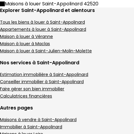
Maison • 9 pièces • 374 m²
Maisons à louer Saint-Appolinard 42520
8 chambres
E
DPE :
Explorer Saint-Appolinard et alentours
,
,
Terrain 48451 m²
,
Tous les biens à louer à Saint-Appolinard
Maison 116 m² 5 pièces Maclas
Aller à l'image
Aller à l'image
Aller à l'image
Aller à l'image
Aller à l'image
1
2
3
4
5
Appartements à louer à Saint-Appolinard
Maison à louer à Véranne
Maison à louer à Maclas
Maison à louer à Saint-Julien-Molin-Molette
Nos services à Saint-Appolinard
Estimation immobilière à Saint-Appolinard
Conseiller immobilier à Saint-Appolinard
Faire gérer son bien immobilier
Calculatrices financières
Autres pages
280 000 €
Maisons à vendre à Saint-Appolinard
Maclas - 42520
Maison • 5 pièces • 116 m²
Immobilier à Saint-Appolinard