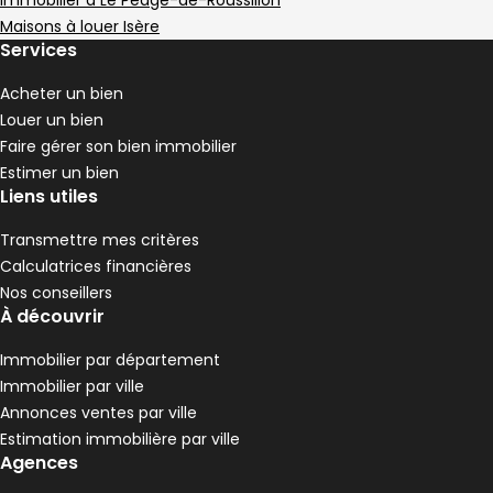
,
,
,
Immobilier à Le Péage-de-Roussillon
Maison 93 m² 2 pièces Roussillon
Aller à l'image
Aller à l'image
Aller à l'image
Aller à l'image
Aller à l'image
1
2
3
4
5
Maisons à louer Isère
Services
Acheter un bien
Louer un bien
Faire gérer son bien immobilier
Estimer un bien
Liens utiles
Transmettre mes critères
Calculatrices financières
Nos conseillers
À découvrir
95 000 €
Immobilier par département
Roussillon - 38150
Immobilier par ville
Maison • 2 pièces • 93 m²
Annonces ventes par ville
1 chambre
Terrain 316 m²
F
DPE :
,
,
,
Estimation immobilière par ville
Maison 107 m² 3 pièces Roussillon
Aller à l'image
Aller à l'image
Aller à l'image
Aller à l'image
Aller à l'image
1
2
3
4
5
Agences