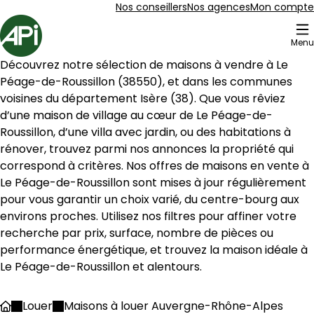
Aller au contenu
Aller au plan du site
Aller à la recherche
Nos conseillers
Nos agences
Mon compte
Accueil
Menu
16 Maison à louer Le Péage-de-Roussillon (38550)
Découvrez notre sélection de maisons à vendre à 
Le 
Maison 80 m² Saint-Pierre-de-Bœuf
Aller à l'image
Aller à l'image
Aller à l'image
Aller à l'image
1
2
3
4
Péage-de-Roussillon
 (
38550
), et dans les communes 
voisines du département 
Isère
 (
38
). Que vous rêviez 
d’une maison de village au cœur de 
Le Péage-de-
Roussillon
, d’une villa avec jardin, ou des habitations à 
rénover, trouvez parmi nos annonces la propriété qui 
correspond à critères. Nos offres de maisons en vente à 
Le Péage-de-Roussillon
 sont mises à jour régulièrement 
pour vous garantir un choix varié, du centre-bourg aux 
environs proches. Utilisez nos filtres pour affiner votre 
recherche par prix, surface, nombre de pièces ou 
performance énergétique, et trouvez la maison idéale à 
Le Péage-de-Roussillon
 et alentours.
95 000 €
Saint-Pierre-de-Bœuf - 42520
Louer
Maisons à louer Auvergne-Rhône-Alpes
Accueil