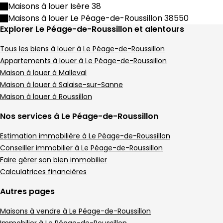
Maison • 80 m²
Maisons à louer Isère 38
Terrain 440 m²
Maisons à louer Le Péage-de-Roussillon 38550
,
Explorer Le Péage-de-Roussillon et alentours
Maison 100 m² 4 pièces Malleval
Aller à l'image
Aller à l'image
Aller à l'image
Aller à l'image
Aller à l'image
1
2
3
4
5
Tous les biens à louer à Le Péage-de-Roussillon
Appartements à louer à Le Péage-de-Roussillon
Maison à louer à Malleval
Maison à louer à Salaise-sur-Sanne
Maison à louer à Roussillon
Nos services à Le Péage-de-Roussillon
Estimation immobilière à Le Péage-de-Roussillon
Conseiller immobilier à Le Péage-de-Roussillon
Faire gérer son bien immobilier
Calculatrices financières
215 000 €
Malleval - 42520
Autres pages
Maison • 4 pièces • 100 m²
Maisons à vendre à Le Péage-de-Roussillon
3 chambres
Terrain 1264 m²
F
DPE :