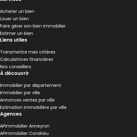
,
,
,
Maison de village 163 m² 5 pièces Bourg-Ar
Aller à l'image
Aller à l'image
Aller à l'image
Aller à l'image
Aller à l'image
1
2
3
4
5
Acheter un bien
Louer un bien
Faire gérer son bien immobilier
Estimer un bien
Liens utiles
Transmettre mes critères
Calculatrices financières
Nos conseillers
À découvrir
Immobilier par département
Immobilier par ville
140 000 €
Annonces ventes par ville
Bourg-Argental - 42220
Estimation immobilière par ville
Maison de village • 5 pièces • 163 m²
Agences
3 chambres
Terrain 50 m²
E
DPE :
,
,
,
APImmobilier Anneyron
APImmobilier Condrieu