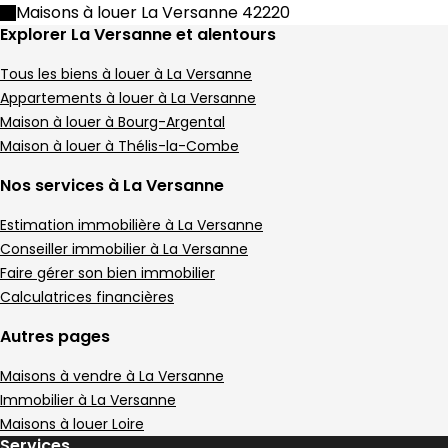
Maison • 5 pièces • 108 m²
Maisons à louer La Versanne 42220
4 chambres
Terrain 5 m²
E
DPE :
Explorer La Versanne et alentours
,
,
,
Maison 181 m² 5 pièces Thélis-la-Combe
Aller à l'image
Aller à l'image
Aller à l'image
Aller à l'image
Aller à l'image
1
2
3
4
5
Tous les biens à louer à La Versanne
Appartements à louer à La Versanne
Maison à louer à Bourg-Argental
Maison à louer à Thélis-la-Combe
Nos services à La Versanne
Estimation immobilière à La Versanne
Conseiller immobilier à La Versanne
Faire gérer son bien immobilier
Calculatrices financières
Autres pages
290 000 €
Maisons à vendre à La Versanne
Thélis-la-Combe - 42220
Maison • 5 pièces • 181 m²
Immobilier à La Versanne
Maisons à louer Loire
3 chambres
Terrain 46428 m²
E
DPE :
Services