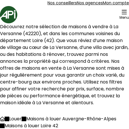
Aller au contenu
Aller au plan du site
Aller à la recherche
Nos conseillers
Nos agences
Mon compte
Accueil
Menu
3 Maison à louer La Versanne (42220)
Découvrez notre sélection de maisons à vendre à 
La 
Maison 108 m² 5 pièces Bourg-Argental
Aller à l'image
Aller à l'image
Aller à l'image
Aller à l'image
Aller à l'image
1
2
3
4
5
Versanne
 (
42220
), et dans les communes voisines du 
département 
Loire
 (
42
). Que vous rêviez d’une maison 
de village au cœur de 
La Versanne
, d’une villa avec jardin, 
ou des habitations à rénover, trouvez parmi nos 
annonces la propriété qui correspond à critères. Nos 
offres de maisons en vente à 
La Versanne
 sont mises à 
jour régulièrement pour vous garantir un choix varié, du 
centre-bourg aux environs proches. Utilisez nos filtres 
pour affiner votre recherche par prix, surface, nombre 
de pièces ou performance énergétique, et trouvez la 
maison idéale à 
La Versanne
 et alentours.
65 000 €
Louer
Maisons à louer Auvergne-Rhône-Alpes
Accueil
Bourg-Argental - 42220
Maisons à louer Loire 42