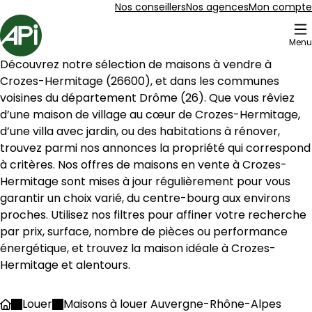
Aller au contenu
Aller au plan du site
Aller à la recherche
Nos conseillers
Nos agences
Mon compte
Accueil
Menu
4 Maison à louer Crozes-Hermitage (26600)
Découvrez notre sélection de maisons à vendre à 
Maison de village 87 m² 4 pièces Érôme
Aller à l'image
Aller à l'image
Aller à l'image
Aller à l'image
Aller à l'image
1
2
3
4
5
Crozes-Hermitage
 (
26600
), et dans les communes 
voisines du département 
Drôme
 (
26
). Que vous rêviez 
d’une maison de village au cœur de 
Crozes-Hermitage
, 
d’une villa avec jardin, ou des habitations à rénover, 
trouvez parmi nos annonces la propriété qui correspond 
à critères. Nos offres de maisons en vente à 
Crozes-
Hermitage
 sont mises à jour régulièrement pour vous 
garantir un choix varié, du centre-bourg aux environs 
proches. Utilisez nos filtres pour affiner votre recherche 
par prix, surface, nombre de pièces ou performance 
énergétique, et trouvez la maison idéale à 
Crozes-
Hermitage
 et alentours.
97 000 €
Érôme - 26600
Louer
Maisons à louer Auvergne-Rhône-Alpes
Accueil