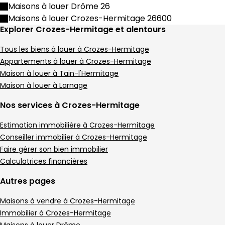
Maison de village • 4 pièces • 87 m²
Maisons à louer Drôme 26
3 chambres
D
DPE :
Maisons à louer Crozes-Hermitage 26600
,
,
Explorer Crozes-Hermitage et alentours
Maison 129 m² 8 pièces Crozes-Hermitage
Aller à l'image
Aller à l'image
Aller à l'image
Aller à l'image
Aller à l'image
1
2
3
4
5
Tous les biens à louer à Crozes-Hermitage
Appartements à louer à Crozes-Hermitage
Maison à louer à Tain-l'Hermitage
Maison à louer à Larnage
Nos services à Crozes-Hermitage
Estimation immobilière à Crozes-Hermitage
Conseiller immobilier à Crozes-Hermitage
Faire gérer son bien immobilier
Calculatrices financières
419 000 €
Autres pages
Crozes-Hermitage - 26600
Maison • 8 pièces • 129 m²
Maisons à vendre à Crozes-Hermitage
Immobilier à Crozes-Hermitage
5 chambres
Terrain 2132 m²
B
DPE :