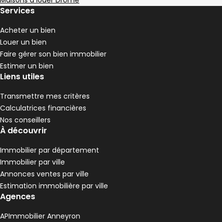
,
,
,
Maisons à louer Drôme
1 piscine
Services
,
Maison 97 m² 5 pièces Tain-l'Hermitage
Aller à l'image
Aller à l'image
Aller à l'image
Aller à l'image
Aller à l'image
1
2
3
4
5
Acheter un bien
Louer un bien
Faire gérer son bien immobilier
Estimer un bien
Liens utiles
Transmettre mes critères
Calculatrices financières
Nos conseillers
À découvrir
Immobilier par département
Immobilier par ville
334 600 €
Annonces ventes par ville
Tain-l'Hermitage - 26600
Estimation immobilière par ville
Maison • 5 pièces • 97 m²
Agences
3 chambres
Terrain 251 m²
C
DPE :
,
,
,
1 Terrasse
APImmobilier Anneyron