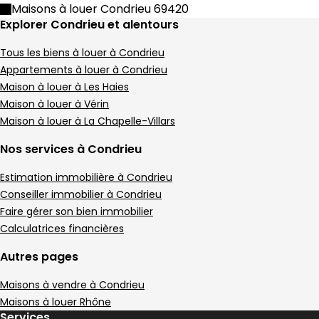
Maison de village • 4 pièces • 105 m²
Maisons à louer Condrieu 69420
3 chambres
Terrain 16 m²
D
DPE :
Explorer Condrieu et alentours
,
,
,
1 Terrasse
,
Tous les biens à louer à Condrieu
Maison de village 59 m² 3 pièces Condrieu
Aller à l'image
Aller à l'image
Aller à l'image
Aller à l'image
Aller à l'image
1
2
3
4
5
Appartements à louer à Condrieu
Maison à louer à Les Haies
Maison à louer à Vérin
Maison à louer à La Chapelle-Villars
Nos services à Condrieu
Estimation immobilière à Condrieu
Conseiller immobilier à Condrieu
Faire gérer son bien immobilier
Calculatrices financières
Autres pages
158 500 €
Maisons à vendre à Condrieu
Condrieu - 69420
Maison de village • 3 pièces • 59 m²
Maisons à louer Rhône
Services