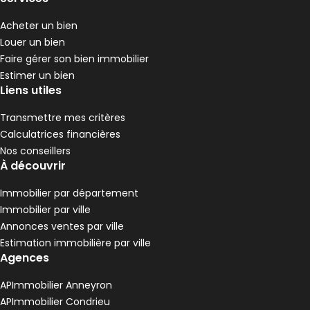
2 chambres
D
DPE :
,
,
Acheter un bien
Maison de village 204 m² 6 pièces Condrieu
Aller à l'image
Aller à l'image
Aller à l'image
Aller à l'image
Aller à l'image
1
2
3
4
5
Louer un bien
Faire gérer son bien immobilier
Estimer un bien
Liens utiles
Transmettre mes critères
Calculatrices financières
Nos conseillers
À découvrir
Immobilier par département
Immobilier par ville
Annonces ventes par ville
330 000 €
Estimation immobilière par ville
Condrieu - 69420
Agences
Maison de village • 6 pièces • 204 m²
4 chambres
Terrain 44 m²
E
DPE :
APImmobilier Anneyron
,
,
,
1 Terrasse
APImmobilier Condrieu