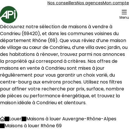
Aller au contenu
Aller au plan du site
Aller à la recherche
Nos conseillers
Nos agences
Mon compte
Accueil
Menu
17 Maison à louer Condrieu (69420)
Découvrez notre sélection de maisons à vendre à 
Maison de village 105 m² 4 pièces Condrieu
Aller à l'image
Aller à l'image
Aller à l'image
Aller à l'image
Aller à l'image
1
2
3
4
5
Condrieu
 (
69420
), et dans les communes voisines du 
département 
Rhône
 (
69
). Que vous rêviez d’une maison 
de village au cœur de 
Condrieu
, d’une villa avec jardin, ou 
des habitations à rénover, trouvez parmi nos annonces 
la propriété qui correspond à critères. Nos offres de 
maisons en vente à 
Condrieu
 sont mises à jour 
régulièrement pour vous garantir un choix varié, du 
centre-bourg aux environs proches. Utilisez nos filtres 
pour affiner votre recherche par prix, surface, nombre 
de pièces ou performance énergétique, et trouvez la 
maison idéale à 
Condrieu
 et alentours.
290 000 €
Louer
Maisons à louer Auvergne-Rhône-Alpes
Accueil
Condrieu - 69420
Maisons à louer Rhône 69