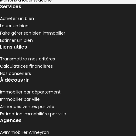
,
Maisons à louer Ardèche
Maison 92 m² 4 pièces Sablons
Aller à l'image
Aller à l'image
Aller à l'image
Aller à l'image
Aller à l'image
1
2
3
4
5
Services
Acheter un bien
Louer un bien
Faire gérer son bien immobilier
Estimer un bien
Liens utiles
Transmettre mes critères
Calculatrices financières
Nos conseillers
À découvrir
Immobilier par département
214 000 €
Immobilier par ville
Sablons - 38550
Annonces ventes par ville
Maison • 4 pièces • 92 m²
Estimation immobilière par ville
3 chambres
Terrain 234 m²
B
DPE :
Agences
,
,
,
Maison 82 m² 4 pièces Félines
Aller à l'image
Aller à l'image
Aller à l'image
Aller à l'image
Aller à l'image
1
2
3
4
5
APImmobilier Anneyron