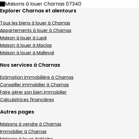
Maison • 5 pièces • 116 m²
Maisons à louer Charnas 07340
4 chambres
Terrain 286 m²
D
DPE :
Explorer Charnas et alentours
,
,
,
Maison 80 m² Saint-Pierre-de-Bœuf
Aller à l'image
Aller à l'image
Aller à l'image
Aller à l'image
1
2
3
4
Tous les biens à louer à Charnas
Appartements à louer à Charnas
Maison à louer à Lupé
Maison à louer à Maclas
Maison à louer à Malleval
Nos services à Charnas
Estimation immobilière à Charnas
Conseiller immobilier à Charnas
Faire gérer son bien immobilier
Calculatrices financières
95 000 €
Autres pages
Saint-Pierre-de-Bœuf - 42520
Maison • 80 m²
Maisons à vendre à Charnas
Immobilier à Charnas
Terrain 440 m²