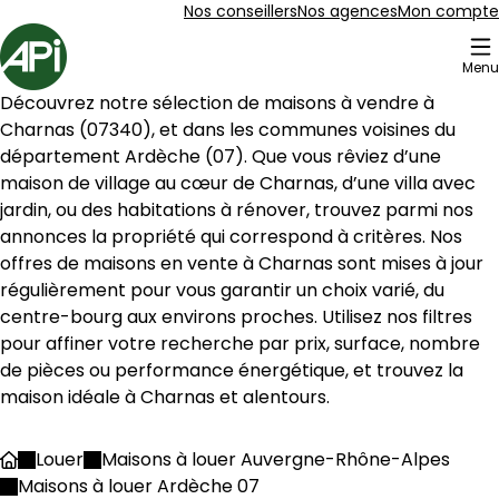
Aller au contenu
Aller au plan du site
Aller à la recherche
Nos conseillers
Nos agences
Mon compte
Accueil
Menu
13 Maison à louer Charnas (07340)
Découvrez notre sélection de maisons à vendre à 
Maison 116 m² 5 pièces Maclas
Aller à l'image
Aller à l'image
Aller à l'image
Aller à l'image
Aller à l'image
1
2
3
4
5
Charnas
 (
07340
), et dans les communes voisines du 
département 
Ardèche
 (
07
). Que vous rêviez d’une 
maison de village au cœur de 
Charnas
, d’une villa avec 
jardin, ou des habitations à rénover, trouvez parmi nos 
annonces la propriété qui correspond à critères. Nos 
offres de maisons en vente à 
Charnas
 sont mises à jour 
régulièrement pour vous garantir un choix varié, du 
centre-bourg aux environs proches. Utilisez nos filtres 
pour affiner votre recherche par prix, surface, nombre 
de pièces ou performance énergétique, et trouvez la 
maison idéale à 
Charnas
 et alentours.
280 000 €
Louer
Maisons à louer Auvergne-Rhône-Alpes
Accueil
Maclas - 42520
Maisons à louer Ardèche 07