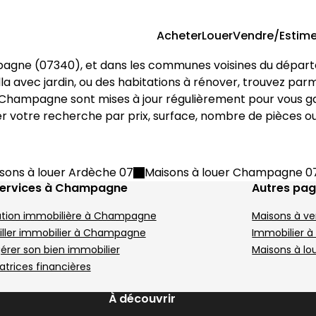
Acheter
Louer
Vendre/Estime
pagne
 (
07340
), et dans les communes voisines du dépar
Désirat
 m² 4 pièces Andancette
Maison 78 m² 4 pièc
Aller à l'image
Aller à l'image
Aller à l'image
Aller à l'image
Aller à l'image
1
2
3
4
5
A
A
A
A
illa avec jardin, ou des habitations à rénover, trouvez par
Champagne
 sont mises à jour régulièrement pour vous ga
iner votre recherche par prix, surface, nombre de pièces 
Image suivant
I
sons à louer Ardèche 07
Maisons à louer Champagne 0
services à Champagne
Autres pa
ation immobilière à Champagne
Maisons à v
199 000 €
2
Peyraud - 07340
C
iller immobilier à Champagne
Immobilier 
• 95 m²
Maison • 4 pièces • 78 m²
M
gérer son bien immobilier
Maisons à lo
Terrain 417 m²
3 chambres
Terrain 1103 m²
E
atrices financières
DPE :
,
,
,
,
1 Terrasse
,
,
À découvrir