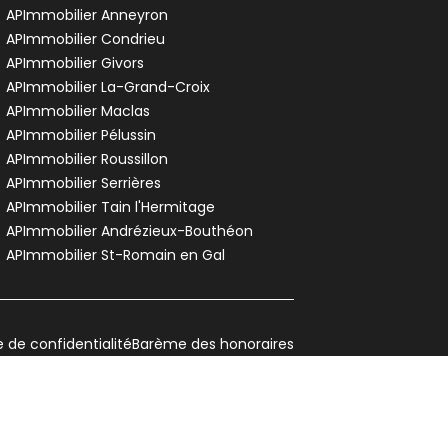
APImmobilier Anneyron
APImmobilier Condrieu
APImmobilier Givors
APImmobilier La-Grand-Croix
APImmobilier Maclas
APImmobilier Pélussin
APImmobilier Roussillon
APImmobilier Serrières
APImmobilier Tain l'Hermitage
APImmobilier Andrézieux-Bouthéon
APImmobilier St-Romain en Gal
e de confidentialité
Barème des honoraires