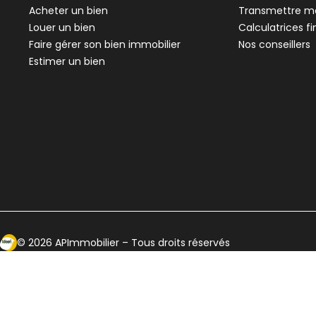
Acheter un bien
Transmettre me
Louer un bien
Calculatrices f
Faire gérer son bien immobilier
Nos conseillers
Estimer un bien
Ecosytème Ideeri
©
2026
APImmobilier
– Tous droits réservés