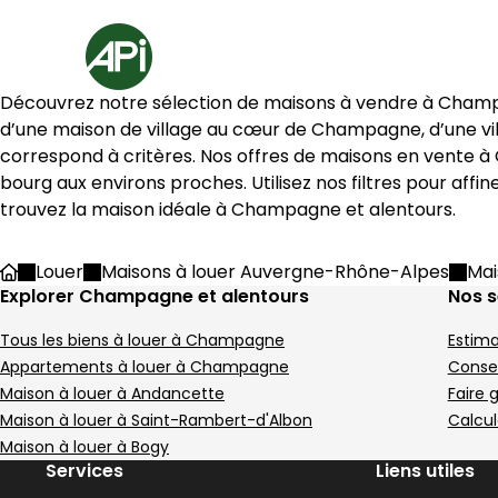
Aller au contenu
Aller au plan du site
Aller à la recherche
Accueil
4 Maison à louer Champagne (07340)
Découvrez notre sélection de maisons à vendre à 
Cham
Maison 96 m² 5 pièces Saint-
Maison 95
Aller à l'image
Aller à l'image
Aller à l'image
Aller à l'image
Aller à l'image
1
2
3
4
5
Aller à l'image
Aller à l'image
Aller à l'image
Aller à l'image
Aller à l'image
1
2
3
4
5
d’une maison de village au cœur de 
Champagne
, d’une v
correspond à critères. Nos offres de maisons en vente à 
bourg aux environs proches. Utilisez nos filtres pour aff
trouvez la maison idéale à 
Champagne
 et alentours.
Image suivant
Image suivant
Louer
Maisons à louer Auvergne-Rhône-Alpes
Mai
Accueil
Explorer Champagne et alentours
Nos 
Tous les biens à louer à Champagne
Estim
160 000 €
262 500 €
Saint-Désirat - 07340
Andancette - 26140
Appartements à louer à Champagne
Conse
Maison • 5 pièces • 96 m²
Maison • 4 pièces 
Maison à louer à Andancette
Faire 
4 chambres
Terrain 170 m²
3 chambres
D
C
Maison à louer à Saint-Rambert-d'Albon
Calcul
DPE :
DPE :
,
,
,
,
,
,
1 Terrasse
Maison à louer à Bogy
,
Services
Liens utiles