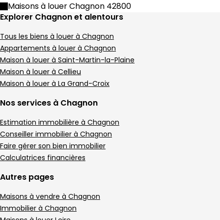
Maison • 5 pièces • 130 m²
Maisons à louer Chagnon 42800
3 chambres
D
DPE :
Explorer Chagnon et alentours
,
,
Terrain 880 m²
,
Tous les biens à louer à Chagnon
Maison 121 m² 5 pièces Lorette
Aller à l'image
Aller à l'image
Aller à l'image
Aller à l'image
Aller à l'image
1
2
3
4
5
Appartements à louer à Chagnon
Maison à louer à Saint-Martin-la-Plaine
Maison à louer à Cellieu
Maison à louer à La Grand-Croix
Nos services à Chagnon
Estimation immobilière à Chagnon
Conseiller immobilier à Chagnon
Faire gérer son bien immobilier
Calculatrices financières
Autres pages
290 000 €
Maisons à vendre à Chagnon
Lorette - 42420
Maison • 5 pièces • 121 m²
Immobilier à Chagnon