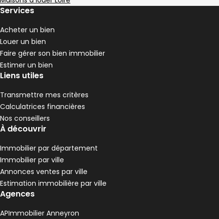
Maisons à louer Loire
3 chambres
D
DPE :
Services
,
,
Terrain 1180 m²
,
Acheter un bien
Maison 112 m² 6 pièces La Grand-Croix
Aller à l'image
Aller à l'image
Aller à l'image
Aller à l'image
Aller à l'image
1
2
3
4
5
Louer un bien
Faire gérer son bien immobilier
Estimer un bien
Liens utiles
Transmettre mes critères
Calculatrices financières
Nos conseillers
À découvrir
Immobilier par département
Immobilier par ville
Annonces ventes par ville
199 000 €
Estimation immobilière par ville
La Grand-Croix - 42320
Agences
Maison • 6 pièces • 112 m²
5 chambres
F
DPE :
APImmobilier Anneyron