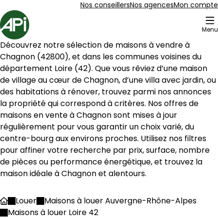
Aller au contenu
Aller au plan du site
Aller à la recherche
Nos conseillers
Nos agences
Mon compte
Accueil
Menu
3 Maison à louer Chagnon (42800)
Découvrez notre sélection de maisons à vendre à 
Maison 130 m² 5 pièces La Grand-Croix
Aller à l'image
Aller à l'image
Aller à l'image
Aller à l'image
Aller à l'image
1
2
3
4
5
Chagnon
 (
42800
), et dans les communes voisines du 
département 
Loire
 (
42
). Que vous rêviez d’une maison 
de village au cœur de 
Chagnon
, d’une villa avec jardin, ou 
des habitations à rénover, trouvez parmi nos annonces 
la propriété qui correspond à critères. Nos offres de 
maisons en vente à 
Chagnon
 sont mises à jour 
régulièrement pour vous garantir un choix varié, du 
centre-bourg aux environs proches. Utilisez nos filtres 
pour affiner votre recherche par prix, surface, nombre 
de pièces ou performance énergétique, et trouvez la 
maison idéale à 
Chagnon
 et alentours.
1 200 €
Louer
Maisons à louer Auvergne-Rhône-Alpes
Accueil
La Grand-Croix - 42320
Maisons à louer Loire 42