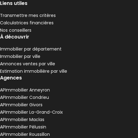
,
Liens utiles
Terrain • 906 m² Saint-Jacques-d'Atticieux
Transmettre mes critères
Calculatrices financières
Nos conseillers
À découvrir
Immobilier par département
Immobilier par ville
Annonces ventes par ville
Estimation immobilière par ville
Agences
APImmobilier Anneyron
82 000 €
APImmobilier Condrieu
Saint-Jacques-d'Atticieux - 07340
APImmobilier Givors
Terrain • 906 m²
APImmobilier La-Grand-Croix
Terrain 906 m²
APImmobilier Maclas
,
APImmobilier Pélussin
Maison 126 m² 4 pièces Saint-Appolinard
Aller à l'image
Aller à l'image
Aller à l'image
Aller à l'image
Aller à l'image
1
2
3
4
5
APImmobilier Roussillon