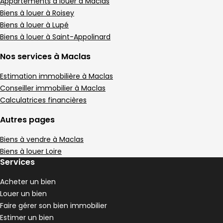
Maison • 5 pièces • 116 m²
Appartements à louer à Maclas
4 chambres
Terrain 286 m²
D
Biens à louer à Roisey
DPE :
,
,
,
Biens à louer à Lupé
Terrain • 895 m² Saint-Jacques-d'Atticieux
Biens à louer à Saint-Appolinard
Nos services à Maclas
Estimation immobilière à Maclas
Conseiller immobilier à Maclas
Calculatrices financières
Autres pages
Biens à vendre à Maclas
Biens à louer Loire
Services
82 000 €
Acheter un bien
Saint-Jacques-d'Atticieux - 07340
Louer un bien
Terrain • 895 m²
Faire gérer son bien immobilier
Terrain 895 m²
Estimer un bien