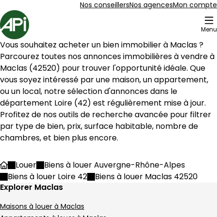
Aller au contenu
Aller au plan du site
Aller à la recherche
Nos conseillers
Nos agences
Mon compte
Accueil
Menu
12 Bien en vente Maclas (42520)
Vous souhaitez acheter un bien immobilier à 
Maclas
 ? 
Maison 116 m² 5 pièces Maclas
Aller à l'image
Aller à l'image
Aller à l'image
Aller à l'image
Aller à l'image
1
2
3
4
5
Parcourez toutes nos annonces immobilières à vendre à 
Maclas
 (
42520
) pour trouver l'opportunité idéale. Que 
vous soyez intéressé par une maison, un appartement, 
ou un local, notre sélection d'annonces dans le 
département 
Loire
 (
42
) est régulièrement mise à jour. 
Profitez de nos outils de recherche avancée pour filtrer 
par type de bien, prix, surface habitable, nombre de 
chambres, et bien plus encore.
Louer
Biens à louer Auvergne-Rhône-Alpes
Accueil
Biens à louer Loire 42
Biens à louer Maclas 42520
Explorer Maclas
280 000 €
Maisons à louer à Maclas
Maclas - 42520