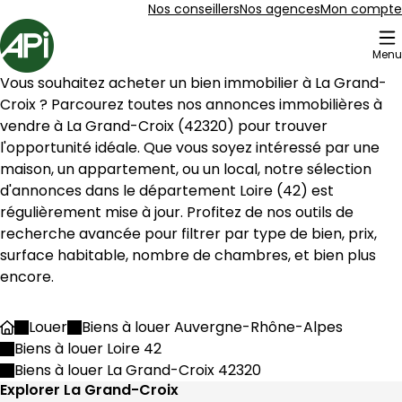
Aller au contenu
Aller au plan du site
Aller à la recherche
Nos conseillers
Nos agences
Mon compte
Accueil
Menu
15 Biens en vente La Grand-Croix (42320)
Vous souhaitez acheter un bien immobilier à 
La Grand-
Terrain • 580 m² Rive-de-Gier
Aller à l'image
Aller à l'image
Aller à l'image
Aller à l'image
1
2
3
4
Croix
 ? Parcourez toutes nos annonces immobilières à 
vendre à 
La Grand-Croix
 (
42320
) pour trouver 
l'opportunité idéale. Que vous soyez intéressé par une 
maison, un appartement, ou un local, notre sélection 
d'annonces dans le département 
Loire
 (
42
) est 
régulièrement mise à jour. Profitez de nos outils de 
recherche avancée pour filtrer par type de bien, prix, 
surface habitable, nombre de chambres, et bien plus 
encore.
Louer
Biens à louer Auvergne-Rhône-Alpes
Accueil
Biens à louer Loire 42
90 000 €
Biens à louer La Grand-Croix 42320
Rive-de-Gier - 42800
Explorer La Grand-Croix