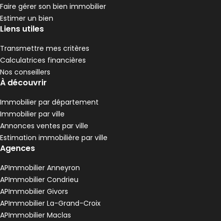
,
,
,
Faire gérer son bien immobilier
Garages 15 m² La Grand-Croix
Aller à l'image
Aller à l'image
1
2
Estimer un bien
Liens utiles
Transmettre mes critères
Calculatrices financières
Nos conseillers
À découvrir
Immobilier par département
Immobilier par ville
Annonces ventes par ville
Estimation immobilière par ville
Agences
66 €
La Grand-Croix - 42320
APImmobilier Anneyron
Garages • 15 m²
APImmobilier Condrieu
APImmobilier Givors
Appartement 70 m² 2 pièces La Grand-Croi
Aller à l'image
Aller à l'image
Aller à l'image
Aller à l'image
Aller à l'image
1
2
3
4
5
APImmobilier La-Grand-Croix
APImmobilier Maclas