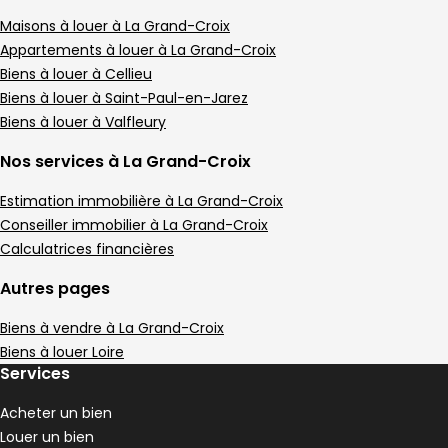
Terrain • 580 m²
Terrain 580 m²
Maisons à louer à La Grand-Croix
,
Appartements à louer à La Grand-Croix
Appartement 95 m² 5 pièces Rive-de-Gier
Aller à l'image
Aller à l'image
Aller à l'image
Aller à l'image
Aller à l'image
1
2
3
4
5
Biens à louer à Cellieu
Biens à louer à Saint-Paul-en-Jarez
Biens à louer à Valfleury
Nos services à La Grand-Croix
Estimation immobilière à La Grand-Croix
Conseiller immobilier à La Grand-Croix
Calculatrices financières
Autres pages
Biens à vendre à La Grand-Croix
Biens à louer Loire
89 000 €
Services
Rive-de-Gier - 42800
Appartement • 5 pièces • 95 m²
Acheter un bien
3 chambres
Terrain 4 m²
D
DPE :
Louer un bien