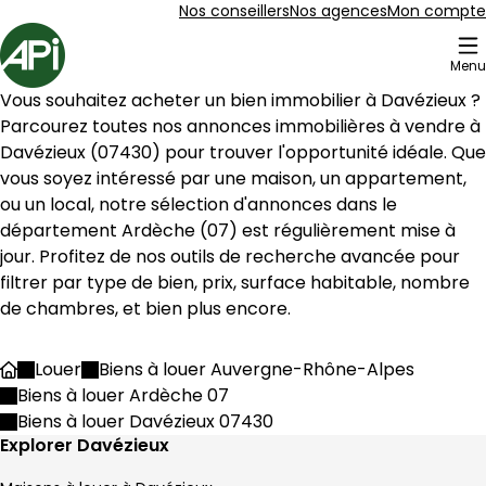
Aller au contenu
Aller au plan du site
Aller à la recherche
Nos conseillers
Nos agences
Mon compte
Accueil
Menu
1 Bien en vente Davézieux (07430)
Vous souhaitez acheter un bien immobilier à 
Davézieux
 ? 
Maison 135 m² 5 pièces Saint-Clair
Aller à l'image
Aller à l'image
Aller à l'image
Aller à l'image
Aller à l'image
1
2
3
4
5
Parcourez toutes nos annonces immobilières à vendre à 
Davézieux
 (
07430
) pour trouver l'opportunité idéale. Que 
vous soyez intéressé par une maison, un appartement, 
ou un local, notre sélection d'annonces dans le 
département 
Ardèche
 (
07
) est régulièrement mise à 
jour. Profitez de nos outils de recherche avancée pour 
filtrer par type de bien, prix, surface habitable, nombre 
de chambres, et bien plus encore.
Louer
Biens à louer Auvergne-Rhône-Alpes
Accueil
Biens à louer Ardèche 07
Biens à louer Davézieux 07430
295 000 €
Explorer Davézieux
Saint-Clair - 07430