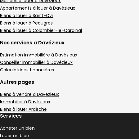
Maison • 5 pièces • 135 m²
Maisons à louer à Davézieux
4 chambres
A
Appartements à louer à Davézieux
DPE :
,
,
Terrain 1156 m²
Biens à louer à Saint-Cyr
,
1 Terrasse
Biens à louer à Peaugres
,
Biens à louer à Colombier-le-Cardinal
Nos services à Davézieux
Estimation immobilière à Davézieux
Conseiller immobilier à Davézieux
Calculatrices financières
Autres pages
Biens à vendre à Davézieux
Immobilier à Davézieux
Biens à louer Ardèche
Services
Acheter un bien
Louer un bien