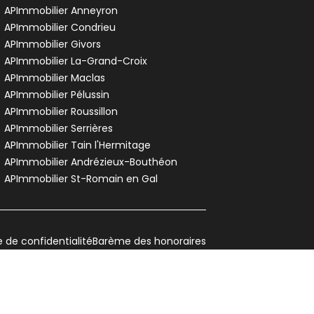
ussillon - 38150
APImmobilier Anneyron
ppartement • 3 pièces • 61 m²
APImmobilier Condrieu
2 chambres
D
APImmobilier Givors
DPE :
,
APImmobilier La-Grand-Croix
APImmobilier Maclas
APImmobilier Pélussin
APImmobilier Roussillon
APImmobilier Serrières
APImmobilier Tain l'Hermitage
APImmobilier Andrézieux-Bouthéon
APImmobilier St-Romain en Gal
e de confidentialité
Barème des honoraires