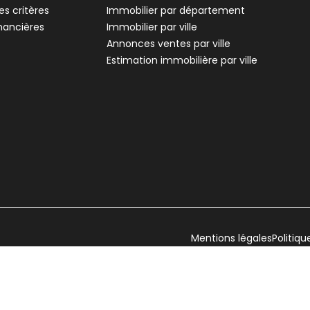
Roussillon - 38150
Ro
s critères
Immobilier par département
èces • 64 m²
Appartement • 4 pièces • 87 m²
A
inancières
Immobilier par ville
rrasse
3 chambres
1 Terrasse
Annonces ventes par ville
,
,
,
Terrain 10 m²
Estimation immobilière par ville
,
oussillon
nt 51 m² 2 pièces Roussillon
èces • 51 m²
Mentions légales
Politiqu