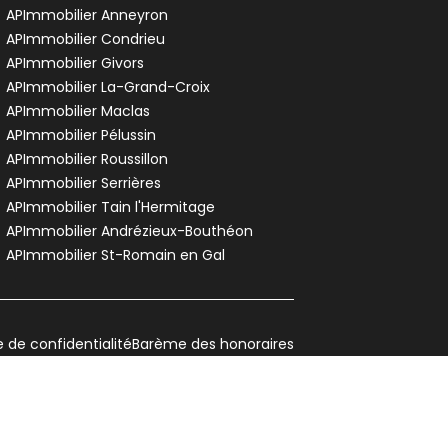
APImmobilier Anneyron
APImmobilier Condrieu
APImmobilier Givors
APImmobilier La-Grand-Croix
APImmobilier Maclas
APImmobilier Pélussin
APImmobilier Roussillon
APImmobilier Serrières
APImmobilier Tain l'Hermitage
APImmobilier Andrézieux-Bouthéon
APImmobilier St-Romain en Gal
e de confidentialité
Barème des honoraires