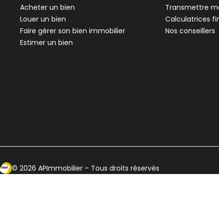
Acheter un bien
Transmettre me
Louer un bien
Calculatrices f
Faire gérer son bien immobilier
Nos conseillers
Estimer un bien
Ecosytème Ideeri
©
2026
APImmobilier
– Tous droits réservés