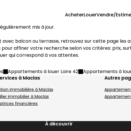
Acheter
Louer
Vendre/Estime
 régulièrement mis à jour.
tres pour affiner votre recherche selon vos critères: prix, s
uer qui correspond à vos attentes.
es
Appartements à louer Loire 42
Appartements à lou
ervices à Maclas
Autres pa
tion immobilière à Maclas
Appartement
ller immobilier à Maclas
Appartements
atrices financières
À découvrir