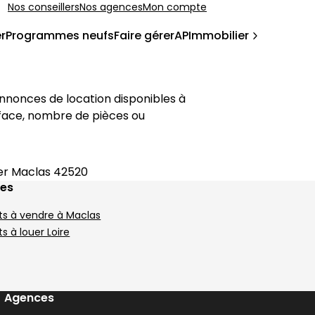
Nos conseillers
Nos agences
Mon compte
r
Programmes neufs
Faire gérer
APImmobilier
Que vous recherchiez un studio, un T2 ou un appartement avec balcon ou terrasse, retrouvez sur cette page les annonces de location disponibles à 
urface, nombre de pièces ou 
er Maclas 42520
ges
s à vendre à Maclas
 à louer Loire
Agences