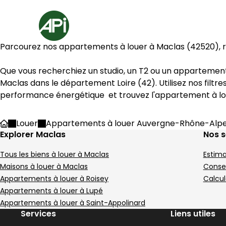
Aller au contenu
Aller au plan du site
Aller à la recherche
Accueil
Parcourez nos appartements à louer à 
Maclas
 (
42520
),
Maclas
 dans le département 
Loire
 (
42
). Utilisez nos fil
performance énergétique  et trouvez l'appartement à lo
Louer
Appartements à louer Auvergne-Rhône-Alp
Accueil
Explorer Maclas
Nos s
Tous les biens à louer à Maclas
Estima
Maisons à louer à Maclas
Consei
Appartements à louer à Roisey
Calcul
Appartements à louer à Lupé
Appartements à louer à Saint-Appolinard
Services
Liens utiles