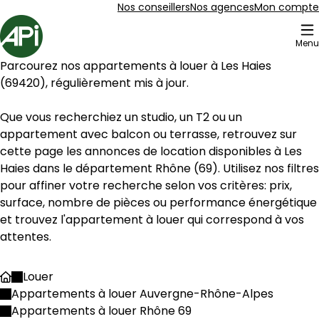
Aller au contenu
Aller au plan du site
Aller à la recherche
Nos conseillers
Nos agences
Mon compte
Accueil
Menu
1 Appartements à louer Les Haies (69420)
Parcourez nos appartements à louer à 
Les Haies
Appartement Duplex 52 m² 3 pièces Les Hai
Aller à l'image
Aller à l'image
Aller à l'image
Aller à l'image
Aller à l'image
1
2
3
4
5
(
69420
), régulièrement mis à jour.
Que vous recherchiez un studio, un T2 ou un 
appartement avec balcon ou terrasse, retrouvez sur 
cette page les annonces de location disponibles à 
Les 
Haies
 dans le département 
Rhône
 (
69
). Utilisez nos filtres 
pour affiner votre recherche selon vos critères: prix, 
surface, nombre de pièces ou performance énergétique  
et trouvez l'appartement à louer qui correspond à vos 
attentes.
Louer
Accueil
561 €
Appartements à louer Auvergne-Rhône-Alpes
Les Haies - 69420
Appartements à louer Rhône 69