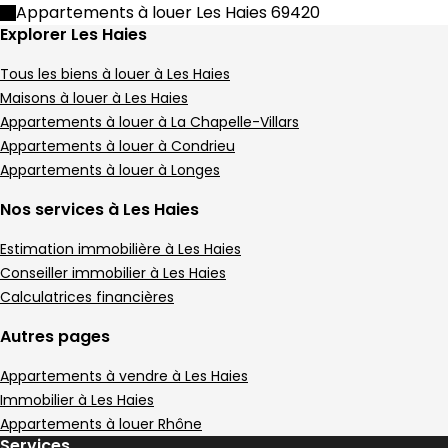
Appartement Duplex • 3 pièces • 52 m²
Appartements à louer Les Haies 69420
2 chambres
Terrain 12 m²
D
DPE :
Explorer Les Haies
,
,
,
Tous les biens à louer à Les Haies
Maisons à louer à Les Haies
Appartements à louer à La Chapelle-Villars
Appartements à louer à Condrieu
Appartements à louer à Longes
Nos services à Les Haies
Estimation immobilière à Les Haies
Conseiller immobilier à Les Haies
Calculatrices financières
Autres pages
Appartements à vendre à Les Haies
Immobilier à Les Haies
Appartements à louer Rhône
Services