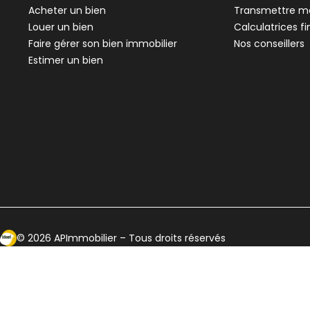
Acheter un bien
Transmettre me
Louer un bien
Calculatrices f
Faire gérer son bien immobilier
Nos conseillers
Estimer un bien
Ecosytème Ideeri
©
2026
APImmobilier
– Tous droits réservés