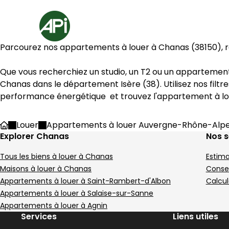
Aller au contenu
Aller au plan du site
Aller à la recherche
Accueil
Parcourez nos appartements à louer à 
Chanas
 (
38150
), 
Chanas
 dans le département 
Isère
 (
38
). Utilisez nos fil
performance énergétique  et trouvez l'appartement à lo
Louer
Appartements à louer Auvergne-Rhône-Alp
Accueil
Explorer Chanas
Nos s
Tous les biens à louer à Chanas
Estima
Maisons à louer à Chanas
Consei
Appartements à louer à Saint-Rambert-d'Albon
Calcul
Appartements à louer à Salaise-sur-Sanne
Appartements à louer à Agnin
Services
Liens utiles