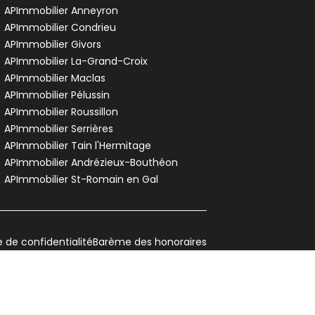
APImmobilier Anneyron
APImmobilier Condrieu
APImmobilier Givors
APImmobilier La-Grand-Croix
APImmobilier Maclas
APImmobilier Pélussin
APImmobilier Roussillon
APImmobilier Serrières
APImmobilier Tain l'Hermitage
APImmobilier Andrézieux-Bouthéon
APImmobilier St-Romain en Gal
e de confidentialité
Barème des honoraires