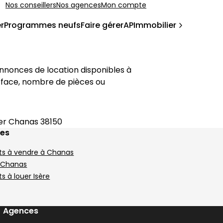
Nos conseillers
Nos agences
Mon compte
r
Programmes neufs
Faire gérer
APImmobilier
Que vous recherchiez un studio, un T2 ou un appartement avec balcon ou terrasse, retrouvez sur cette page les annonces de location disponibles à 
surface, nombre de pièces ou 
er Chanas 38150
ges
s à vendre à Chanas
à Chanas
 à louer Isère
Agences