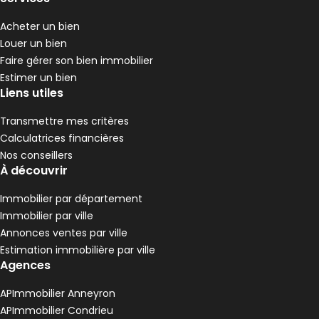
1 chambre
E
DPE :
,
,
Acheter un bien
Appartement 16 m² 1 pièce La Grand-Croix
Aller à l'image
Aller à l'image
Aller à l'image
1
2
3
Louer un bien
Faire gérer son bien immobilier
Estimer un bien
Liens utiles
Transmettre mes critères
Calculatrices financières
Nos conseillers
À découvrir
Immobilier par département
Immobilier par ville
Annonces ventes par ville
390 €
Estimation immobilière par ville
La Grand-Croix - 42320
Agences
Appartement • 1 pièce • 16 m²
F
DPE :
APImmobilier Anneyron
,
APImmobilier Condrieu
Appartement 54 m² 2 pièces L'Horme
Aller à l'image
Aller à l'image
Aller à l'image
Aller à l'image
Aller à l'image
1
2
3
4
5