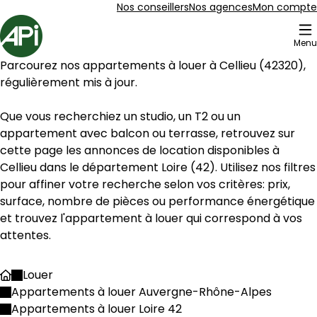
Aller au contenu
Aller au plan du site
Aller à la recherche
Nos conseillers
Nos agences
Mon compte
Accueil
Menu
6 Appartements à louer Cellieu (42320)
Parcourez nos appartements à louer à 
Cellieu
 (
42320
), 
Appartement 70 m² 2 pièces La Grand-Croi
Aller à l'image
Aller à l'image
Aller à l'image
Aller à l'image
Aller à l'image
1
2
3
4
5
régulièrement mis à jour.
Que vous recherchiez un studio, un T2 ou un 
appartement avec balcon ou terrasse, retrouvez sur 
cette page les annonces de location disponibles à 
Cellieu
 dans le département 
Loire
 (
42
). Utilisez nos filtres 
pour affiner votre recherche selon vos critères: prix, 
surface, nombre de pièces ou performance énergétique  
et trouvez l'appartement à louer qui correspond à vos 
attentes.
Louer
Accueil
850 €
Appartements à louer Auvergne-Rhône-Alpes
La Grand-Croix - 42320
Appartements à louer Loire 42