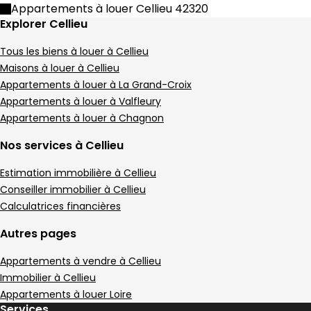
Appartement • 2 pièces • 70 m²
Appartements à louer Cellieu 42320
2 chambres
1 Terrasse
C
DPE :
Explorer Cellieu
,
,
,
Terrain 10 m²
,
Tous les biens à louer à Cellieu
Appartement 45 m² 1 pièce Genilac
Aller à l'image
Aller à l'image
Aller à l'image
Aller à l'image
Aller à l'image
1
2
3
4
5
Maisons à louer à Cellieu
Appartements à louer à La Grand-Croix
Appartements à louer à Valfleury
Appartements à louer à Chagnon
Nos services à Cellieu
Estimation immobilière à Cellieu
Conseiller immobilier à Cellieu
Calculatrices financières
Autres pages
Appartements à vendre à Cellieu
455 €
Immobilier à Cellieu
Genilac - 42800
Appartement • 1 pièce • 45 m²
Appartements à louer Loire
Services