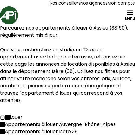
Aller au contenu
Aller au plan du site
Aller à la recherche
Nos conseillers
Nos agences
Mon compte
Accueil
Menu
Parcourez nos appartements à louer à 
Assieu
 (
38150
), 
régulièrement mis à jour.
Que vous recherchiez un studio, un T2 ou un 
appartement avec balcon ou terrasse, retrouvez sur 
cette page les annonces de location disponibles à 
Assieu
dans le département 
Isère
 (
38
). Utilisez nos filtres pour 
affiner votre recherche selon vos critères: prix, surface, 
nombre de pièces ou performance énergétique  et 
trouvez l'appartement à louer qui correspond à vos 
attentes.
Louer
Accueil
Appartements à louer Auvergne-Rhône-Alpes
Appartements à louer Isère 38