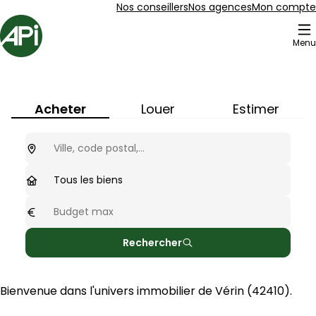
Aller au contenu
Aller au plan du site
Aller à la recherche
Nos conseillers
Nos agences
Mon compte
Accueil
Menu
Immobilier à
Vérin
(
42410
)
Acheter
Louer
Estimer
Ou cherchez-vous ?
optionnel
Type de biens
Tous les biens
Budget max
optionnel
Rechercher
Bienvenue dans l'univers immobilier de 
Vérin
 (
42410
).