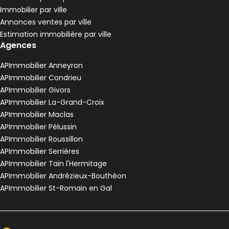
Immobilier par ville
Annonces ventes par ville
Estimation immobilière par ville
Agences
APImmobilier Anneyron
APImmobilier Condrieu
APImmobilier Givors
APImmobilier La-Grand-Croix
APImmobilier Maclas
APImmobilier Pélussin
APImmobilier Roussillon
APImmobilier Serrières
APImmobilier Tain l'Hermitage
APImmobilier Andrézieux-Bouthéon
APImmobilier St-Romain en Gal