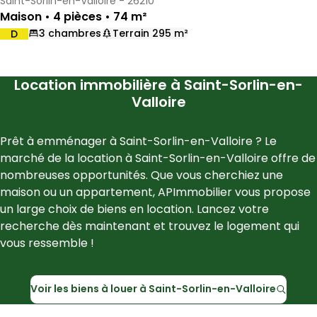
Saint-Sorlin-en-Valloire - 26210
Maison • 4 pièces • 74 m²
3 chambres
Terrain 295 m²
D
DPE :
,
,
,
Location immobilière à
Saint-Sorlin-en-
Valloire
Prêt à emménager à 
Saint-Sorlin-en-Valloire
 ? Le 
marché de la location à 
Saint-Sorlin-en-Valloire
 offre de 
nombreuses opportunités. Que vous cherchiez une 
maison ou un appartement, 
APImmobilier
 vous propose 
un large choix de biens en location. Lancez votre 
recherche dès maintenant et trouvez le logement qui 
vous ressemble !
Voir les
biens à louer à
Saint-Sorlin-en-Valloire