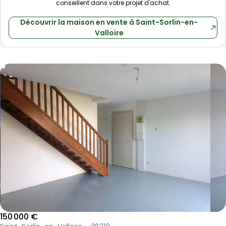
conseillent dans votre projet d'achat.
Découvrir
la maison
en vente à
Saint-Sorlin-en-
Valloire
Maison 74 m² 4 pièces Saint-Sorlin-en-Vallo
Aller à l'image
Aller à l'image
Aller à l'image
Aller à l'image
Aller à l'image
1
2
3
4
5
150 000 €