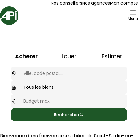
Aller au contenu
Aller au plan du site
Aller à la recherche
Nos conseillers
Nos agences
Mon compte
Accueil
Menu
Immobilier à
Saint-Sorlin-en-
Valloire
(
26210
)
Acheter
Louer
Estimer
Ou cherchez-vous ?
optionnel
Type de biens
Tous les biens
Budget max
optionnel
Rechercher
Bienvenue dans l'univers immobilier de 
Saint-Sorlin-en-