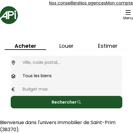
Aller au contenu
Aller au plan du site
Aller à la recherche
Nos conseillers
Nos agences
Mon compte
Accueil
Menu
Immobilier à
Saint-Prim
(
38370
)
Acheter
Louer
Estimer
Ou cherchez-vous ?
optionnel
Type de biens
Tous les biens
Budget max
optionnel
Rechercher
Bienvenue dans l'univers immobilier de 
Saint-Prim
(
38370
).