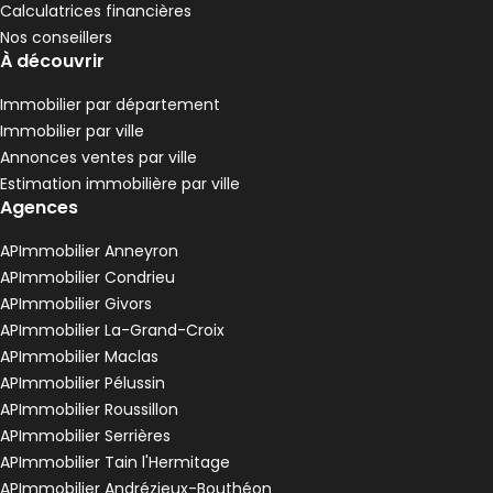
Calculatrices financières
Nos conseillers
À découvrir
Immobilier par département
Immobilier par ville
Annonces ventes par ville
Estimation immobilière par ville
Agences
APImmobilier Anneyron
APImmobilier Condrieu
APImmobilier Givors
APImmobilier La-Grand-Croix
APImmobilier Maclas
APImmobilier Pélussin
APImmobilier Roussillon
APImmobilier Serrières
APImmobilier Tain l'Hermitage
APImmobilier Andrézieux-Bouthéon